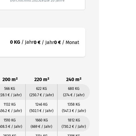
Durchschnitt 2025
Letzte 20 Jahre
0 KG
/ Jahr
0 €
/ Jahr
0 €
/ Monat
200 m²
220 m²
240 m²
566 KG
622 KG
680 KG
228.1 € / Jahr)
(250.7 € / Jahr)
(274 € / Jahr)
1132 KG
1246 KG
1358 KG
456.2 € / Jahr)
(502.1 € / Jahr)
(547.3 € / Jahr)
1510 KG
1660 KG
1812 KG
608.5 € / Jahr)
(669 € / Jahr)
(730.2 € / Jahr)