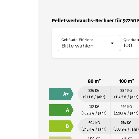
Pelletsverbrauchs-Rechner für 97250 
Gebäude-Effizienz
Quadrat
80 m²
100 m²
226 KG
284 KG
A+
(91.1 € / Jahr)
(114.5 € / Jahr)
452 KG
566 KG
A
(182.2 € / Jahr)
(228.1 € / Jahr)
604 KG
754 KG
B
(243.4 € / Jahr)
(303.9 € / Jahr)