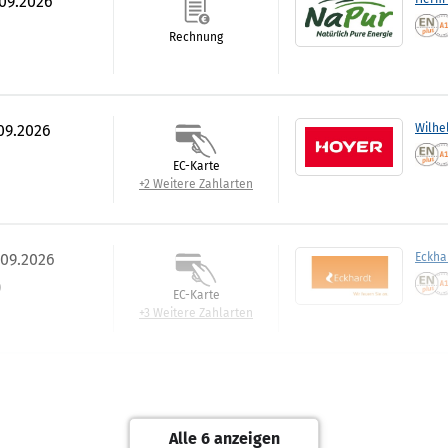
.09.2026
Rechnung
.09.2026
Wilhe
EC-Karte
+2 Weitere Zahlarten
.09.2026
Eckha
)
EC-Karte
+3 Weitere Zahlarten
.09.2026
Erik 
EC-Karte
Alle 6 anzeigen
+2 Weitere Zahlarten