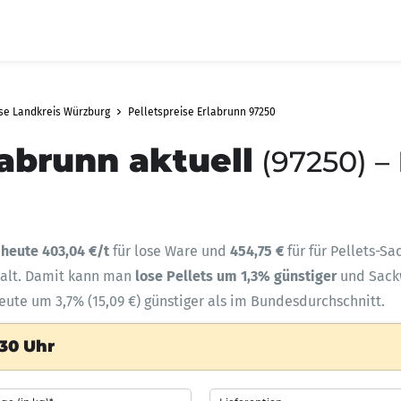
ise Landkreis Würzburg
Pelletspreise Erlabrunn 97250
labrunn aktuell
(97250) –
t
heute 403,04 €/t
für lose Ware und
454,75 €
für für Pellets-S
halt. Damit kann man
lose Pellets um 1,3% günstiger
und Sac
heute um 3,7% (15,09 €) günstiger als im Bundesdurchschnitt.
:30 Uhr