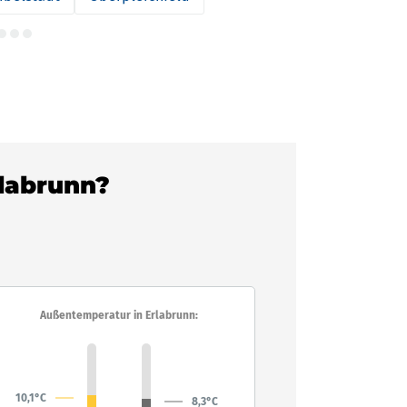
rlabrunn?
Außentemperatur in Erlabrunn:
10,1°C
8,3°C