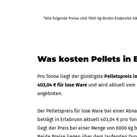
458,23 €
*Alle folgende Preise sind 1000-kg-Brutto-Endpreise in
bis Fr 25
(in 35 Tagen)
2.749,37 €
Was kosten Pellets in 
Pro Tonne liegt der günstigste
Pelletspreis i
403,04 € für lose Ware
und wird aktuell vom
angeboten.
Der Pelletspreis für lose Ware bei einer A
beträgt in Erlabrunn aktuell 403,04 € pro To
liegt der Preis bei einer Menge von 6000 kg b
Beide Preise liegen über dem laufenden Durc