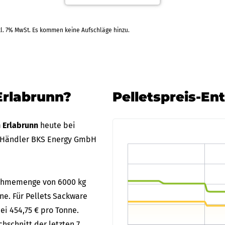
kl. 7% MwSt. Es kommen keine Aufschläge hinzu.
.09.2026
Tiltm
Rechnung
+1 Weitere Zahlarten
RAL
Erlabrunn?
Pelletspreis-En
n Erlabrunn
heute bei
 Händler BKS Energy GmbH
bnahmemenge von 6000 kg
nne. Für Pellets Sackware
ei 454,75 € pro Tonne.
hschnitt der letzten 7