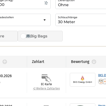
e (in kg)*
Lieferoption
adestellen
Schlauchlänge
re
Big Bags
Zahlart
Bewertung
.10.2026
BKS 
)
EC-Karte
+2 Weitere Zahlarten
Herm 