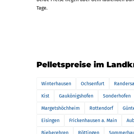
Tage.
Pelletspreise im Land
Winterhausen
Ochsenfurt
Randersa
Kist
Gaukönigshofen
Sonderhofen
Margetshöchheim
Rottendorf
Günt
Eisingen
Frickenhausen a. Main
Au
Bieberehren
Röttingen
Sommerha