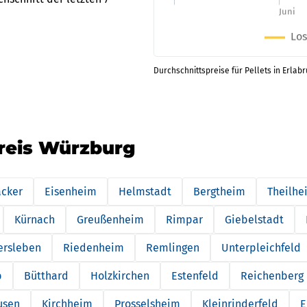
Durchschnittspreise für Pellets in Erlab
kreis Würzburg
cker
Eisenheim
Helmstadt
Bergtheim
Theilhe
Kürnach
Greußenheim
Rimpar
Giebelstadt
ersleben
Riedenheim
Remlingen
Unterpleichfeld
b
Bütthard
Holzkirchen
Estenfeld
Reichenberg
usen
Kirchheim
Prosselsheim
Kleinrinderfeld
E