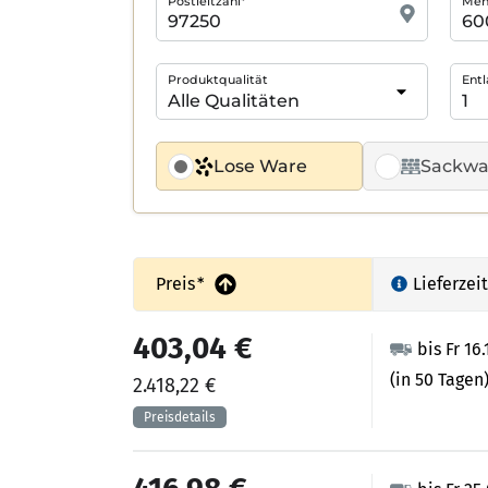
Postleitzahl*
Meng
Produktqualität
Entl
Lose Ware
Sackwa
Preis
*
Lieferzeit
403,04 €
bis Fr 16
(in 50 Tagen
2.418,22 €