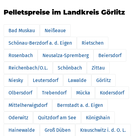
Pelletspreise im Landkreis Görlitz
Bad Muskau
Neißeaue
Schönau-Berzdorf a. d. Eigen
Rietschen
Rosenbach
Neusalza-Spremberg
Beiersdorf
Reichenbach/O.L.
Schönbach
Zittau
Niesky
Leutersdorf
Lawalde
Görlitz
Olbersdorf
Trebendorf
Mücka
Kodersdorf
Mittelherwigsdorf
Bernstadt a. d. Eigen
Oderwitz
Quitzdorf am See
Königshain
Hainewalde
Groß Düben
Krauschwitz i. d. O. L.