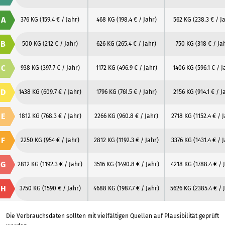
A
376 KG
(159.4 € / Jahr)
468 KG
(198.4 € / Jahr)
562 KG
(238.3 € / J
B
500 KG
(212 € / Jahr)
626 KG
(265.4 € / Jahr)
750 KG
(318 € / Ja
C
938 KG
(397.7 € / Jahr)
1172 KG
(496.9 € / Jahr)
1406 KG
(596.1 € / J
D
1438 KG
(609.7 € / Jahr)
1796 KG
(761.5 € / Jahr)
2156 KG
(914.1 € / J
E
1812 KG
(768.3 € / Jahr)
2266 KG
(960.8 € / Jahr)
2718 KG
(1152.4 € / 
F
2250 KG
(954 € / Jahr)
2812 KG
(1192.3 € / Jahr)
3376 KG
(1431.4 € / 
G
2812 KG
(1192.3 € / Jahr)
3516 KG
(1490.8 € / Jahr)
4218 KG
(1788.4 € / 
H
3750 KG
(1590 € / Jahr)
4688 KG
(1987.7 € / Jahr)
5626 KG
(2385.4 € / 
Die Verbrauchsdaten sollten mit vielfältigen Quellen auf Plausibilität geprüft