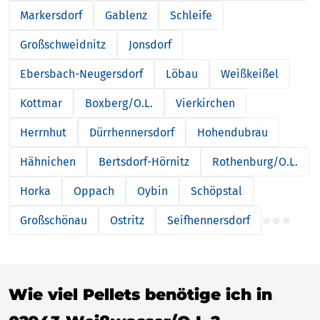
Markersdorf
Gablenz
Schleife
Großschweidnitz
Jonsdorf
Ebersbach-Neugersdorf
Löbau
Weißkeißel
Kottmar
Boxberg/O.L.
Vierkirchen
Herrnhut
Dürrhennersdorf
Hohendubrau
Hähnichen
Bertsdorf-Hörnitz
Rothenburg/O.L.
Horka
Oppach
Oybin
Schöpstal
Großschönau
Ostritz
Seifhennersdorf
Wie viel Pellets benötige ich in