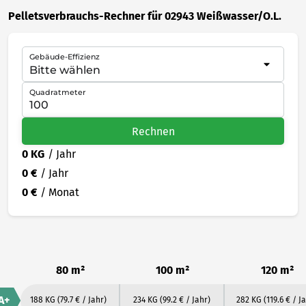
Pelletsverbrauchs-Rechner für 02943 Weißwasser/O.L.
Gebäude-Effizienz
Quadratmeter
Rechnen
0 KG
/ Jahr
0 €
/ Jahr
0 €
/ Monat
80 m²
100 m²
120 m²
A+
188 KG
(79.7 € / Jahr)
234 KG
(99.2 € / Jahr)
282 KG
(119.6 € / J