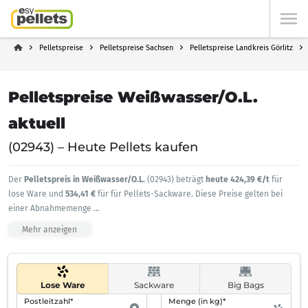
Pelletspreise
Pelletspreise Sachsen
Pelletspreise Landkreis Görlitz
Pelletspreise Weißwasser/O.L.
aktuell
(02943) – Heute Pellets kaufen
Der
Pelletspreis in Weißwasser/O.L.
(02943) beträgt
heute 424,39 €/t
für
lose Ware und
534,41 €
für für Pellets-Sackware. Diese Preise gelten bei
einer Abnahmemenge
...
Mehr anzeigen
Lose Ware
Sackware
Big Bags
Postleitzahl*
Menge (in kg)*