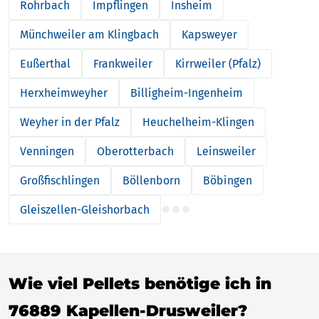
Rohrbach
Impflingen
Insheim
Münchweiler am Klingbach
Kapsweyer
Eußerthal
Frankweiler
Kirrweiler (Pfalz)
Herxheimweyher
Billigheim-Ingenheim
Weyher in der Pfalz
Heuchelheim-Klingen
Venningen
Oberotterbach
Leinsweiler
Großfischlingen
Böllenborn
Böbingen
Gleiszellen-Gleishorbach
Wie viel Pellets benötige ich in
76889 Kapellen-Drusweiler?