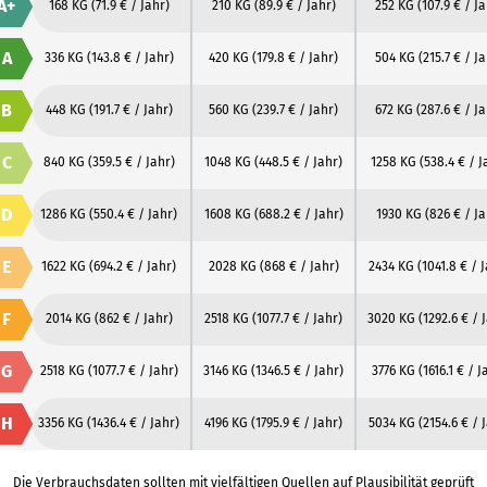
A+
168 KG
(71.9 € / Jahr)
210 KG
(89.9 € / Jahr)
252 KG
(107.9 € / J
A
336 KG
(143.8 € / Jahr)
420 KG
(179.8 € / Jahr)
504 KG
(215.7 € / J
B
448 KG
(191.7 € / Jahr)
560 KG
(239.7 € / Jahr)
672 KG
(287.6 € / Ja
C
840 KG
(359.5 € / Jahr)
1048 KG
(448.5 € / Jahr)
1258 KG
(538.4 € / J
D
1286 KG
(550.4 € / Jahr)
1608 KG
(688.2 € / Jahr)
1930 KG
(826 € / Ja
E
1622 KG
(694.2 € / Jahr)
2028 KG
(868 € / Jahr)
2434 KG
(1041.8 € / 
F
2014 KG
(862 € / Jahr)
2518 KG
(1077.7 € / Jahr)
3020 KG
(1292.6 € / 
G
2518 KG
(1077.7 € / Jahr)
3146 KG
(1346.5 € / Jahr)
3776 KG
(1616.1 € / J
H
3356 KG
(1436.4 € / Jahr)
4196 KG
(1795.9 € / Jahr)
5034 KG
(2154.6 € / 
Die Verbrauchsdaten sollten mit vielfältigen Quellen auf Plausibilität geprüft