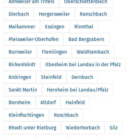
Annweiler am Trifels
Oberschlettenbach
Dierbach
Hergersweiler
Ranschbach
Maikammer
Essingen
Rinnthal
Pleisweiler-Oberhofen
Bad Bergzabern
Burrweiler
Flemlingen
Waldhambach
Birkenhördt
Ilbesheim bei Landau in der Pfalz
Knöringen
Steinfeld
Dernbach
Sankt Martin
Herxheim bei Landau/Pfalz
Bornheim
Altdorf
Hainfeld
Kleinfischlingen
Roschbach
Rhodt unter Rietburg
Niederhorbach
Silz