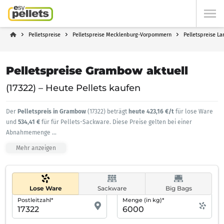
Pelletspreise
Pelletspreise Mecklenburg-Vorpommern
Pelletspreise L
Pelletspreise Grambow aktuell
(17322) – Heute Pellets kaufen
Der
Pelletspreis in Grambow
(17322) beträgt
heute 423,16 €/t
für lose Ware
und
534,41 €
für für Pellets-Sackware. Diese Preise gelten bei einer
Abnahmemenge
...
Mehr anzeigen
Lose Ware
Sackware
Big Bags
Postleitzahl*
Menge (in kg)*