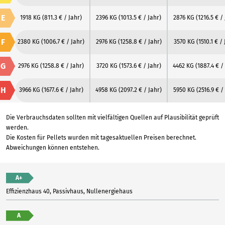
E
1918 KG
(811.3 € / Jahr)
2396 KG
(1013.5 € / Jahr)
2876 KG
(1216.5 € /
F
2380 KG
(1006.7 € / Jahr)
2976 KG
(1258.8 € / Jahr)
3570 KG
(1510.1 € /
G
2976 KG
(1258.8 € / Jahr)
3720 KG
(1573.6 € / Jahr)
4462 KG
(1887.4 € /
H
3966 KG
(1677.6 € / Jahr)
4958 KG
(2097.2 € / Jahr)
5950 KG
(2516.9 € /
Die Verbrauchsdaten sollten mit vielfältigen Quellen auf Plausibilität geprüft
werden.
Die Kosten für Pellets wurden mit tagesaktuellen Preisen berechnet.
Abweichungen können entstehen.
A+
Effizienzhaus 40, Passivhaus, Nullenergiehaus
A