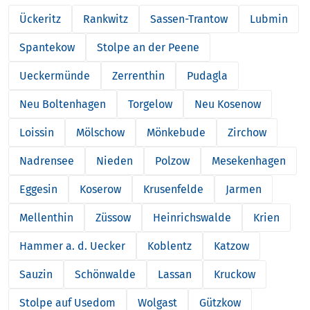
Ückeritz
Rankwitz
Sassen-Trantow
Lubmin
Spantekow
Stolpe an der Peene
Ueckermünde
Zerrenthin
Pudagla
Neu Boltenhagen
Torgelow
Neu Kosenow
Loissin
Mölschow
Mönkebude
Zirchow
Nadrensee
Nieden
Polzow
Mesekenhagen
Eggesin
Koserow
Krusenfelde
Jarmen
Mellenthin
Züssow
Heinrichswalde
Krien
Hammer a. d. Uecker
Koblentz
Katzow
Sauzin
Schönwalde
Lassan
Kruckow
Stolpe auf Usedom
Wolgast
Gützkow