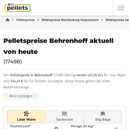
Pelletspreise
Pelletspreise Mecklenburg-Vorpommern
Pelletspreise L
Pelletspreise Behrenhoff aktuell
von heute
(17498)
Der
Pelletspreis in Behrenhoff
(17498) beträgt
heute 423,16 €/t
für lose Ware
und
534,41 €
für für Pellets-Sackware. Diese Preise gelten bei einer
Abnahmemenge
...
Mehr anzeigen
Lose Ware
Sackware
Big Bags
Postleitzahl*
Menge (in kg)*