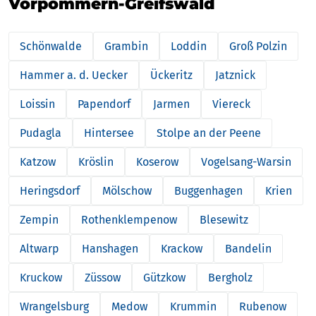
Vorpommern-Greifswald
Schönwalde
Grambin
Loddin
Groß Polzin
Hammer a. d. Uecker
Ückeritz
Jatznick
Loissin
Papendorf
Jarmen
Viereck
Pudagla
Hintersee
Stolpe an der Peene
Katzow
Kröslin
Koserow
Vogelsang-Warsin
Heringsdorf
Mölschow
Buggenhagen
Krien
Zempin
Rothenklempenow
Blesewitz
Altwarp
Hanshagen
Krackow
Bandelin
Kruckow
Züssow
Gützkow
Bergholz
Wrangelsburg
Medow
Krummin
Rubenow