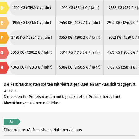
D
1560 KG
(659.9 € / Jahr)
1950 KG
(824.9 € / Jahr)
2338 KG
(989 € / 
E
1966 KG
(831.6 € / Jahr)
2458 KG
(1039.7 € / Jahr)
2950 KG
(1247.9 € /
F
2440 KG
(1032.1 € / Jahr)
3050 KG
(1290.2 € / Jahr)
3662 KG
(1549 € / 
G
3050 KG
(1290.2 € / Jahr)
3814 KG
(1613.3 € / Jahr)
4576 KG
(1935.6 € /
H
4068 KG
(1720.8 € / Jahr)
5084 KG
(2150.5 € / Jahr)
6102 KG
(2581.1 € /
Die Verbrauchsdaten sollten mit vielfältigen Quellen auf Plausibilität geprüft
werden.
Die Kosten für Pellets wurden mit tagesaktuellen Preisen berechnet.
Abweichungen können entstehen.
A+
Effizienzhaus 40, Passivhaus, Nullenergiehaus