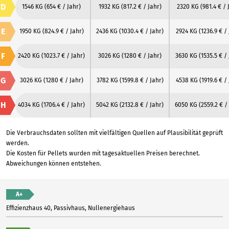
D
1546 KG
(654 € / Jahr)
1932 KG
(817.2 € / Jahr)
2320 KG
(981.4 € / 
E
1950 KG
(824.9 € / Jahr)
2436 KG
(1030.4 € / Jahr)
2924 KG
(1236.9 € /
F
2420 KG
(1023.7 € / Jahr)
3026 KG
(1280 € / Jahr)
3630 KG
(1535.5 € /
G
3026 KG
(1280 € / Jahr)
3782 KG
(1599.8 € / Jahr)
4538 KG
(1919.6 € /
H
4034 KG
(1706.4 € / Jahr)
5042 KG
(2132.8 € / Jahr)
6050 KG
(2559.2 € /
Die Verbrauchsdaten sollten mit vielfältigen Quellen auf Plausibilität geprüft
werden.
Die Kosten für Pellets wurden mit tagesaktuellen Preisen berechnet.
Abweichungen können entstehen.
A+
Effizienzhaus 40, Passivhaus, Nullenergiehaus