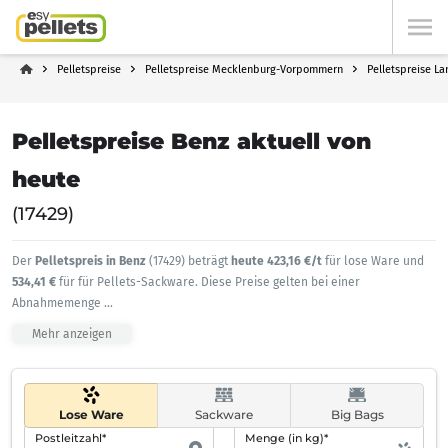
Pelletspreise
Pelletspreise Mecklenburg-Vorpommern
Pelletspreise L
Pelletspreise Benz aktuell von
heute
(17429)
Der
Pelletspreis in Benz
(17429) beträgt
heute 423,16 €/t
für lose Ware und
534,41 €
für für Pellets-Sackware. Diese Preise gelten bei einer
Abnahmemenge
...
Mehr anzeigen
Lose Ware
Sackware
Big Bags
Postleitzahl*
Menge (in kg)*