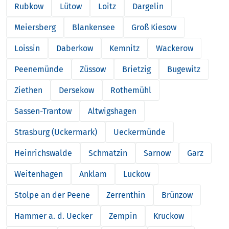
Rubkow
Lütow
Loitz
Dargelin
Meiersberg
Blankensee
Groß Kiesow
Loissin
Daberkow
Kemnitz
Wackerow
Peenemünde
Züssow
Brietzig
Bugewitz
Ziethen
Dersekow
Rothemühl
Sassen-Trantow
Altwigshagen
Strasburg (Uckermark)
Ueckermünde
Heinrichswalde
Schmatzin
Sarnow
Garz
Weitenhagen
Anklam
Luckow
Stolpe an der Peene
Zerrenthin
Brünzow
Hammer a. d. Uecker
Zempin
Kruckow