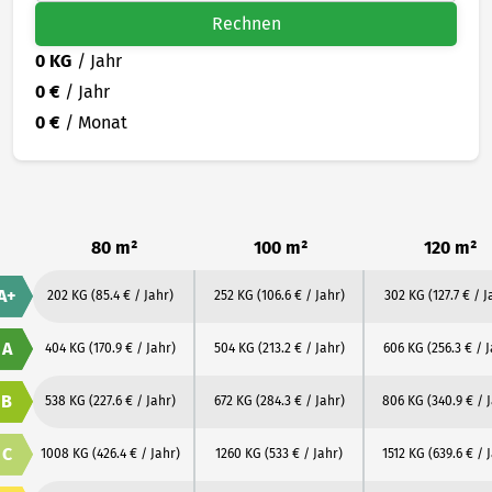
Rechnen
0 KG
/ Jahr
0 €
/ Jahr
0 €
/ Monat
80 m²
100 m²
120 m²
A+
202 KG
(85.4 € / Jahr)
252 KG
(106.6 € / Jahr)
302 KG
(127.7 € / J
A
404 KG
(170.9 € / Jahr)
504 KG
(213.2 € / Jahr)
606 KG
(256.3 € / 
B
538 KG
(227.6 € / Jahr)
672 KG
(284.3 € / Jahr)
806 KG
(340.9 € / 
C
1008 KG
(426.4 € / Jahr)
1260 KG
(533 € / Jahr)
1512 KG
(639.6 € / 