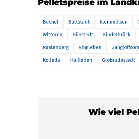
Pelletspreise im Land
Büchel
Buttstädt
Kleinmölsen
Witterda
Günstedt
Kindelbrück
Rastenberg
Ringleben
Gangloffsö
Kölleda
Haßleben
Großrudestedt
Wie viel Pe