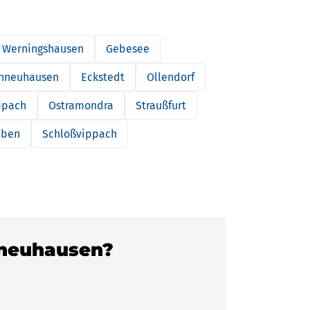
Werningshausen
Gebesee
inneuhausen
Eckstedt
Ollendorf
ppach
Ostramondra
Straußfurt
eben
Schloßvippach
oßneuhausen?