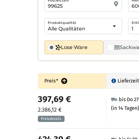
Postleitzahl*
Meng
Produktqualität
Entl
Lose Ware
Sackwa
Preis
*
Lieferzeit
397,69 €
bis Do 2
(in 14 Tagen)
2.386,12 €