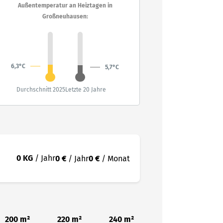
Außentemperatur an Heiztagen in
Großneuhausen:
6,3°C
5,7°C
Durchschnitt 2025
Letzte 20 Jahre
0 KG
/ Jahr
0 €
/ Jahr
0 €
/ Monat
200 m²
220 m²
240 m²