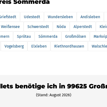
kreis Sömmerda
Griefstedt
Udestedt
Wundersleben
Andisleben
Weißensee
Schwerstedt
Nöda
Alperstedt
Kle
mmern
Sprötau
Sömmerda
Großmölsen
Markvi
Vogelsberg
Elxleben
Riethnordhausen
Walschl
llets benötige ich in 99625 Gr
(Stand: August 2026)