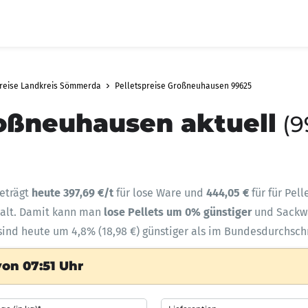
preise Landkreis Sömmerda
Pelletspreise Großneuhausen 99625
roßneuhausen aktuell
(9
eträgt
heute 397,69 €/t
für lose Ware und
444,05 €
für für Pel
halt. Damit kann man
lose Pellets um 0% günstiger
und Sack
sind heute um 4,8% (18,98 €) günstiger als im Bundesdurchschn
on 07:51 Uhr