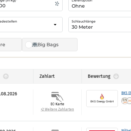
e (in kg)*
Lieferoption
adestellen
Schlauchlänge
re
Big Bags
Zahlart
Bewertung
7.08.2026
BKS 
EC-Karte
+2 Weitere Zahlarten
Wilhe