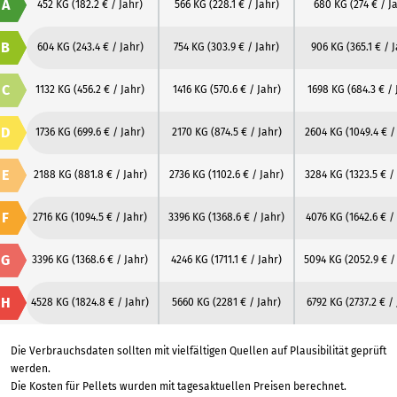
A
452 KG
(182.2 € / Jahr)
566 KG
(228.1 € / Jahr)
680 KG
(274 € / J
B
604 KG
(243.4 € / Jahr)
754 KG
(303.9 € / Jahr)
906 KG
(365.1 € / 
C
1132 KG
(456.2 € / Jahr)
1416 KG
(570.6 € / Jahr)
1698 KG
(684.3 € / 
D
1736 KG
(699.6 € / Jahr)
2170 KG
(874.5 € / Jahr)
2604 KG
(1049.4 € /
E
2188 KG
(881.8 € / Jahr)
2736 KG
(1102.6 € / Jahr)
3284 KG
(1323.5 € /
F
2716 KG
(1094.5 € / Jahr)
3396 KG
(1368.6 € / Jahr)
4076 KG
(1642.6 € /
G
3396 KG
(1368.6 € / Jahr)
4246 KG
(1711.1 € / Jahr)
5094 KG
(2052.9 € /
H
4528 KG
(1824.8 € / Jahr)
5660 KG
(2281 € / Jahr)
6792 KG
(2737.2 € /
Die Verbrauchsdaten sollten mit vielfältigen Quellen auf Plausibilität geprüft
werden.
Die Kosten für Pellets wurden mit tagesaktuellen Preisen berechnet.