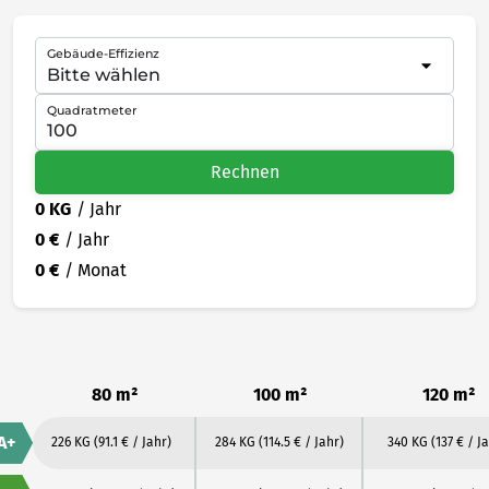
Gebäude-Effizienz
Quadratmeter
Rechnen
0 KG
/ Jahr
0 €
/ Jahr
0 €
/ Monat
80 m²
100 m²
120 m²
A+
226 KG
(91.1 € / Jahr)
284 KG
(114.5 € / Jahr)
340 KG
(137 € / J