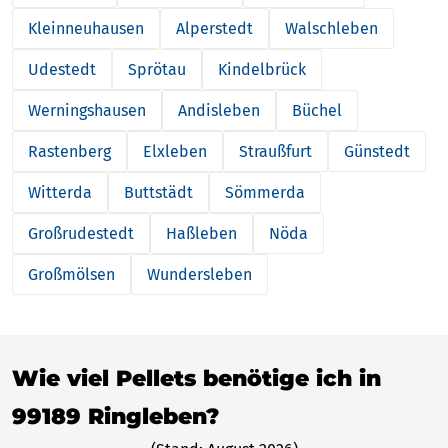
Kleinneuhausen
Alperstedt
Walschleben
Udestedt
Sprötau
Kindelbrück
Werningshausen
Andisleben
Büchel
Rastenberg
Elxleben
Straußfurt
Günstedt
Witterda
Buttstädt
Sömmerda
Großrudestedt
Haßleben
Nöda
Großmölsen
Wundersleben
Wie viel Pellets benötige ich in
99189 Ringleben?