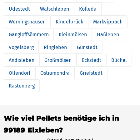
Udestedt
Walschleben
Kölleda
Werningshausen
Kindelbrück
Markvippach
Gangloffsömmern
Kleinmölsen
Haßleben
Vogelsberg
Ringleben
Günstedt
Andisleben
Großmölsen
Eckstedt
Büchel
Ollendorf
Ostramondra
Griefstedt
Rastenberg
Wie viel Pellets benötige ich in
99189 Elxleben?