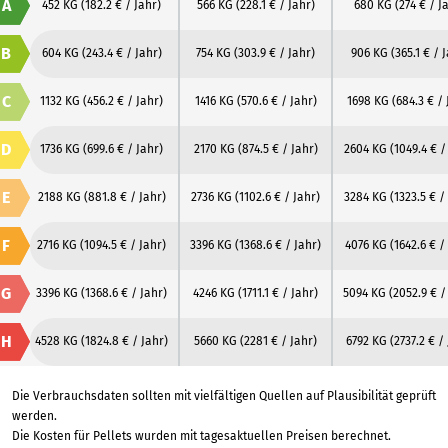
A
452 KG
(182.2 € / Jahr)
566 KG
(228.1 € / Jahr)
680 KG
(274 € / J
B
604 KG
(243.4 € / Jahr)
754 KG
(303.9 € / Jahr)
906 KG
(365.1 € / 
C
1132 KG
(456.2 € / Jahr)
1416 KG
(570.6 € / Jahr)
1698 KG
(684.3 € / 
D
1736 KG
(699.6 € / Jahr)
2170 KG
(874.5 € / Jahr)
2604 KG
(1049.4 € /
E
2188 KG
(881.8 € / Jahr)
2736 KG
(1102.6 € / Jahr)
3284 KG
(1323.5 € /
F
2716 KG
(1094.5 € / Jahr)
3396 KG
(1368.6 € / Jahr)
4076 KG
(1642.6 € /
G
3396 KG
(1368.6 € / Jahr)
4246 KG
(1711.1 € / Jahr)
5094 KG
(2052.9 € /
H
4528 KG
(1824.8 € / Jahr)
5660 KG
(2281 € / Jahr)
6792 KG
(2737.2 € /
Die Verbrauchsdaten sollten mit vielfältigen Quellen auf Plausibilität geprüft
werden.
Die Kosten für Pellets wurden mit tagesaktuellen Preisen berechnet.