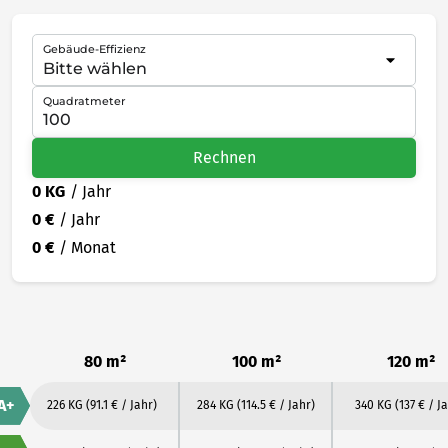
Gebäude-Effizienz
Quadratmeter
Rechnen
0 KG
/ Jahr
0 €
/ Jahr
0 €
/ Monat
80 m²
100 m²
120 m²
A+
226 KG
(91.1 € / Jahr)
284 KG
(114.5 € / Jahr)
340 KG
(137 € / J