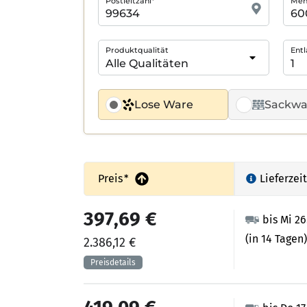
Postleitzahl*
Meng
Produktqualität
Entl
Lose Ware
Sackwa
Preis
*
Lieferzeit
397,69 €
bis Mi 2
(in 14 Tagen)
2.386,12 €