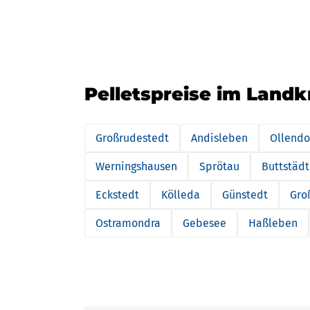
Pelletspreise im Land
Großrudestedt
Andisleben
Ollendo
Werningshausen
Sprötau
Buttstädt
Eckstedt
Kölleda
Günstedt
Gro
Ostramondra
Gebesee
Haßleben