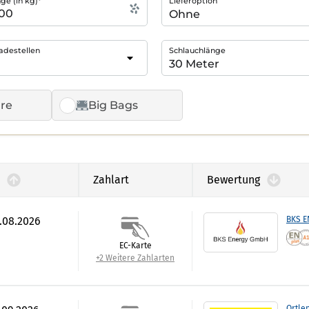
e (in kg)*
Lieferoption
adestellen
Schlauchlänge
re
Big Bags
Zahlart
Bewertung
6.08.2026
BKS 
EC-Karte
+2 Weitere Zahlarten
Ortle