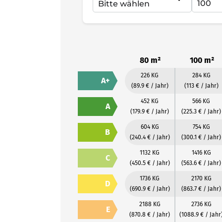
80 m²
100 m²
226 KG
284 KG
A+
(89.9 € / Jahr)
(113 € / Jahr)
452 KG
566 KG
A
(179.9 € / Jahr)
(225.3 € / Jahr)
604 KG
754 KG
B
(240.4 € / Jahr)
(300.1 € / Jahr)
1132 KG
1416 KG
C
(450.5 € / Jahr)
(563.6 € / Jahr)
1736 KG
2170 KG
D
(690.9 € / Jahr)
(863.7 € / Jahr)
2188 KG
2736 KG
E
(870.8 € / Jahr)
(1088.9 € / Jahr