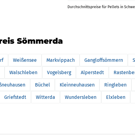
Durchschnittspreise für Pellets in Schwe
kreis Sömmerda
rf
Weißensee
Markvippach
Gangloffsömmern
S
Walschleben
Vogelsberg
Alperstedt
Rastenbe
ßneuhausen
Büchel
Kleinneuhausen
Ringleben
Griefstedt
Witterda
Wundersleben
Elxleben