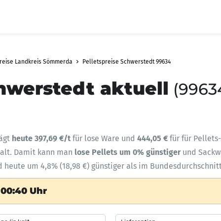
preise Landkreis Sömmerda
Pelletspreise Schwerstedt 99634
hwerstedt aktuell
(9963
rägt
heute 397,69 €/t
für lose Ware und
444,05 €
für für Pellet
halt. Damit kann man
lose Pellets um 0% günstiger
und Sack
d heute um 4,8% (18,98 €) günstiger als im Bundesdurchschnitt
 00:40 Uhr