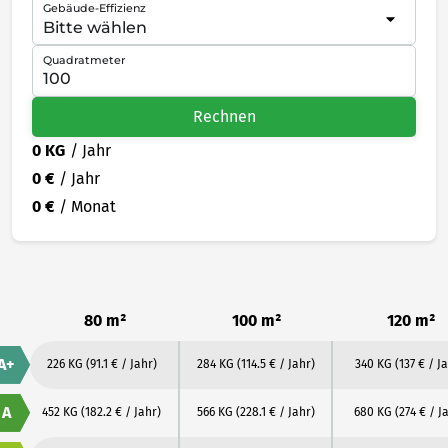
Gebäude-Effizienz
Quadratmeter
Rechnen
0 KG
/ Jahr
0 €
/ Jahr
0 €
/ Monat
80 m²
100 m²
120 m²
A+
226 KG
(91.1 € / Jahr)
284 KG
(114.5 € / Jahr)
340 KG
(137 € / J
A
452 KG
(182.2 € / Jahr)
566 KG
(228.1 € / Jahr)
680 KG
(274 € / J