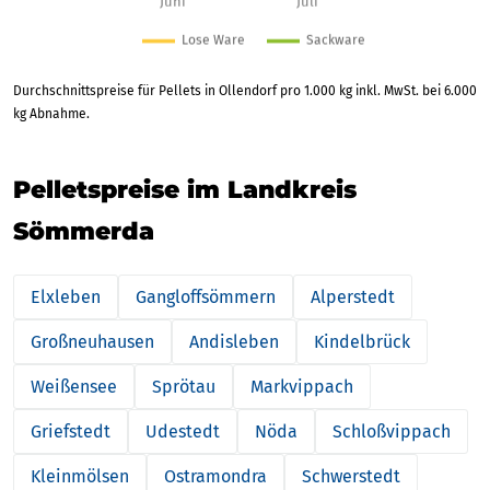
Durchschnittspreise für Pellets in Ollendorf pro 1.000 kg inkl. MwSt. bei 6.000
kg Abnahme.
Pelletspreise im Landkreis
Sömmerda
Elxleben
Gangloffsömmern
Alperstedt
Großneuhausen
Andisleben
Kindelbrück
Weißensee
Sprötau
Markvippach
Griefstedt
Udestedt
Nöda
Schloßvippach
Kleinmölsen
Ostramondra
Schwerstedt