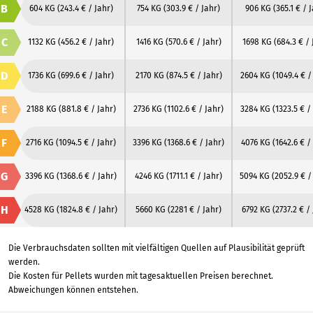
B
604 KG
(243.4 € / Jahr)
754 KG
(303.9 € / Jahr)
906 KG
(365.1 € / 
C
1132 KG
(456.2 € / Jahr)
1416 KG
(570.6 € / Jahr)
1698 KG
(684.3 € / 
D
1736 KG
(699.6 € / Jahr)
2170 KG
(874.5 € / Jahr)
2604 KG
(1049.4 € /
E
2188 KG
(881.8 € / Jahr)
2736 KG
(1102.6 € / Jahr)
3284 KG
(1323.5 € /
F
2716 KG
(1094.5 € / Jahr)
3396 KG
(1368.6 € / Jahr)
4076 KG
(1642.6 € /
G
3396 KG
(1368.6 € / Jahr)
4246 KG
(1711.1 € / Jahr)
5094 KG
(2052.9 € /
H
4528 KG
(1824.8 € / Jahr)
5660 KG
(2281 € / Jahr)
6792 KG
(2737.2 € /
Die Verbrauchsdaten sollten mit vielfältigen Quellen auf Plausibilität geprüft
werden.
Die Kosten für Pellets wurden mit tagesaktuellen Preisen berechnet.
Abweichungen können entstehen.