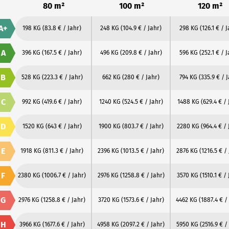
80 m²
100 m²
120 m²
A+
198 KG
(83.8 € / Jahr)
248 KG
(104.9 € / Jahr)
298 KG
(126.1 € / 
A
396 KG
(167.5 € / Jahr)
496 KG
(209.8 € / Jahr)
596 KG
(252.1 € / 
B
528 KG
(223.3 € / Jahr)
662 KG
(280 € / Jahr)
794 KG
(335.9 € / 
C
992 KG
(419.6 € / Jahr)
1240 KG
(524.5 € / Jahr)
1488 KG
(629.4 € / 
D
1520 KG
(643 € / Jahr)
1900 KG
(803.7 € / Jahr)
2280 KG
(964.4 € / 
E
1918 KG
(811.3 € / Jahr)
2396 KG
(1013.5 € / Jahr)
2876 KG
(1216.5 € /
F
2380 KG
(1006.7 € / Jahr)
2976 KG
(1258.8 € / Jahr)
3570 KG
(1510.1 € /
G
2976 KG
(1258.8 € / Jahr)
3720 KG
(1573.6 € / Jahr)
4462 KG
(1887.4 € /
H
3966 KG
(1677.6 € / Jahr)
4958 KG
(2097.2 € / Jahr)
5950 KG
(2516.9 € /