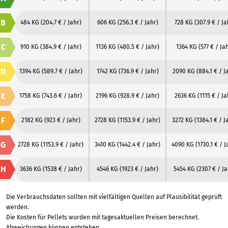
B
484 KG
(204.7 € / Jahr)
606 KG
(256.3 € / Jahr)
728 KG
(307.9 € / Ja
C
910 KG
(384.9 € / Jahr)
1136 KG
(480.5 € / Jahr)
1364 KG
(577 € / Ja
D
1394 KG
(589.7 € / Jahr)
1742 KG
(736.9 € / Jahr)
2090 KG
(884.1 € / J
E
1758 KG
(743.6 € / Jahr)
2196 KG
(928.9 € / Jahr)
2636 KG
(1115 € / Ja
F
2182 KG
(923 € / Jahr)
2728 KG
(1153.9 € / Jahr)
3272 KG
(1384.1 € / J
G
2728 KG
(1153.9 € / Jahr)
3410 KG
(1442.4 € / Jahr)
4090 KG
(1730.1 € / J
H
3636 KG
(1538 € / Jahr)
4546 KG
(1923 € / Jahr)
5454 KG
(2307 € / Ja
Die Verbrauchsdaten sollten mit vielfältigen Quellen auf Plausibilität geprüft
werden.
Die Kosten für Pellets wurden mit tagesaktuellen Preisen berechnet.
Abweichungen können entstehen.