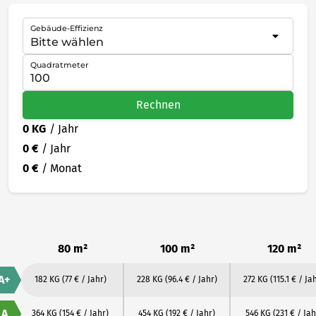
Gebäude-Effizienz
Quadratmeter
Rechnen
0 KG
/ Jahr
0 €
/ Jahr
0 €
/ Monat
80 m²
100 m²
120 m²
A+
182 KG
(77 € / Jahr)
228 KG
(96.4 € / Jahr)
272 KG
(115.1 € / Ja
A
364 KG
(154 € / Jahr)
454 KG
(192 € / Jahr)
546 KG
(231 € / Jah