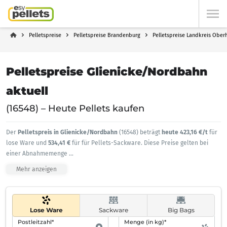
Pelletspreise
Pelletspreise Brandenburg
Pelletspreise Landkreis Ober
Pelletspreise Glienicke/Nordbahn
aktuell
(16548) – Heute Pellets kaufen
Der
Pelletspreis in Glienicke/Nordbahn
(16548) beträgt
heute 423,16 €/t
für
lose Ware und
534,41 €
für für Pellets-Sackware. Diese Preise gelten bei
einer Abnahmemenge
...
Mehr anzeigen
Lose Ware
Sackware
Big Bags
Postleitzahl*
Menge (in kg)*