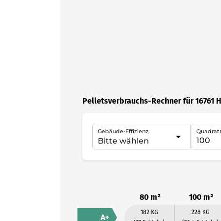
Pelletsverbrauchs-Rechner für 16761 
Gebäude-Effizienz
Quadrat
80 m²
100 m²
182 KG
228 KG
A+