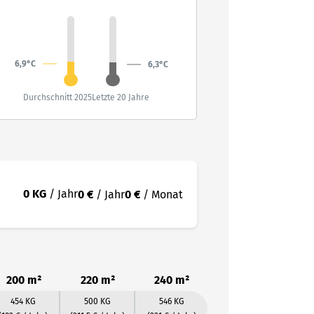
6,9°C
6,3°C
Durchschnitt 2025
Letzte 20 Jahre
0 KG
/ Jahr
0 €
/ Jahr
0 €
/ Monat
200 m²
220 m²
240 m²
454 KG
500 KG
546 KG