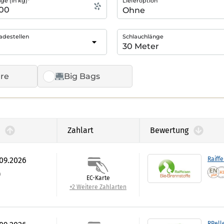
e (in kg)*
Lieferoption
adestellen
Schlauchlänge
re
Big Bags
Zahlart
Bewertung
.09.2026
Raiffe
)
EC-Karte
+2 Weitere Zahlarten
RPell