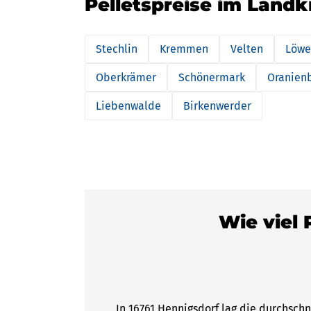
Pelletspreise im Landk
Stechlin
Kremmen
Velten
Löwe
Oberkrämer
Schönermark
Oranien
Liebenwalde
Birkenwerder
Wie viel 
In 16761 Hennigsdorf lag die durchschn