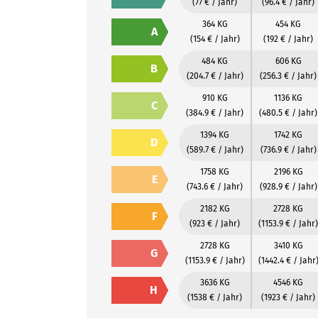
(77 € / Jahr)
(96.4 € / Jahr)
364 KG
454 KG
A
(154 € / Jahr)
(192 € / Jahr)
484 KG
606 KG
B
(204.7 € / Jahr)
(256.3 € / Jahr)
910 KG
1136 KG
C
(384.9 € / Jahr)
(480.5 € / Jahr)
1394 KG
1742 KG
D
(589.7 € / Jahr)
(736.9 € / Jahr)
1758 KG
2196 KG
E
(743.6 € / Jahr)
(928.9 € / Jahr)
2182 KG
2728 KG
F
(923 € / Jahr)
(1153.9 € / Jahr)
2728 KG
3410 KG
G
(1153.9 € / Jahr)
(1442.4 € / Jahr
3636 KG
4546 KG
H
(1538 € / Jahr)
(1923 € / Jahr)