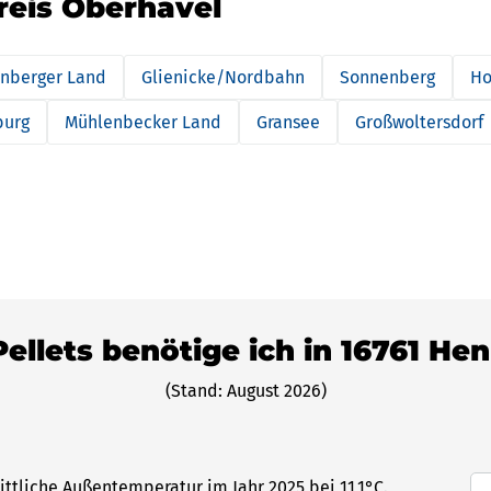
reis Oberhavel
nberger Land
Glienicke/Nordbahn
Sonnenberg
Ho
burg
Mühlenbecker Land
Gransee
Großwoltersdorf
Pellets benötige ich in 16761 He
(Stand: August 2026)
ittliche Außentemperatur im Jahr 2025 bei 11,1°C.