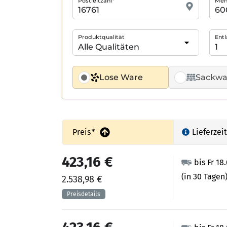
Postleitzahl*
Meng
Produktqualität
Entl
Lose Ware
Sackwa
Preis
*
Lieferzeit
423,16 €
bis Fr 18
(in 30 Tagen
2.538,98 €