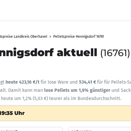
tspreise Landkreis Oberhavel
Pelletspreise Hennigsdorf 16761
nnigsdorf aktuell
(16761
ägt
heute 423,16 €/t
für lose Ware und
534,41 €
für für Pellets-
halt. Damit kann man
lose Pellets um 1,9% günstiger
und Sac
d heute um 1,2% (5,03 €) teurer als im Bundesdurchschnitt.
19:35 Uhr