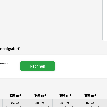
Hennigsdorf
meter
Rechnen
120 m²
140 m²
160 m²
180 m²
272 KG
318 KG
364 KG
410 KG