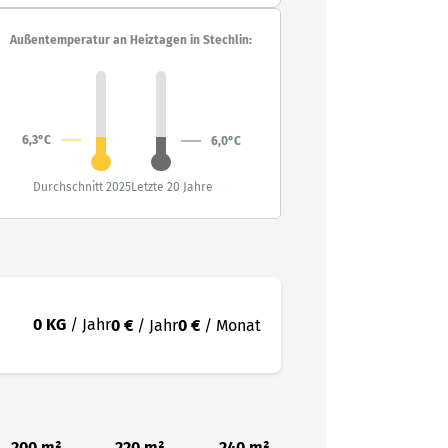
Außentemperatur an Heiztagen in Stechlin:
6,3°C
6,0°C
Durchschnitt 2025
Letzte 20 Jahre
0 KG
/ Jahr
0 €
/ Jahr
0 €
/ Monat
200 m²
220 m²
240 m²