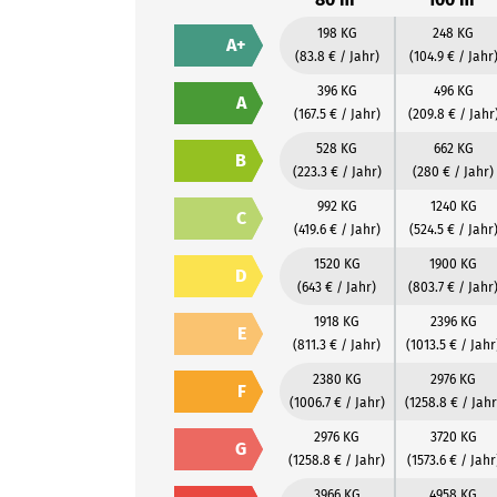
198 KG
248 KG
A+
(83.8 € / Jahr)
(104.9 € / Jahr
396 KG
496 KG
A
(167.5 € / Jahr)
(209.8 € / Jahr
528 KG
662 KG
B
(223.3 € / Jahr)
(280 € / Jahr)
992 KG
1240 KG
C
(419.6 € / Jahr)
(524.5 € / Jahr
1520 KG
1900 KG
D
(643 € / Jahr)
(803.7 € / Jahr
1918 KG
2396 KG
E
(811.3 € / Jahr)
(1013.5 € / Jahr
2380 KG
2976 KG
F
(1006.7 € / Jahr)
(1258.8 € / Jahr
2976 KG
3720 KG
G
(1258.8 € / Jahr)
(1573.6 € / Jahr
3966 KG
4958 KG