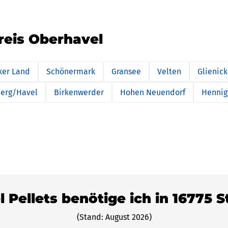
reis Oberhavel
ker Land
Schönermark
Gransee
Velten
Glienic
berg/Havel
Birkenwerder
Hohen Neuendorf
Hennig
l Pellets benötige ich in 16775 S
(Stand: August 2026)