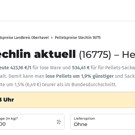
tspreise Landkreis Oberhavel
Pelletspreise Stechlin 16775
echlin aktuell
(16775) – H
eute 423,16 €/t
für lose Ware und
534,41 €
für für Pellets-Sack
halt. Damit kann man
lose Pellets um 1,9% günstiger
und Sac
ute um 1,5% (6,49 €) teurer als im Bundesdurchschnitt.
3 Uhr
e (in kg)*
Lieferoption