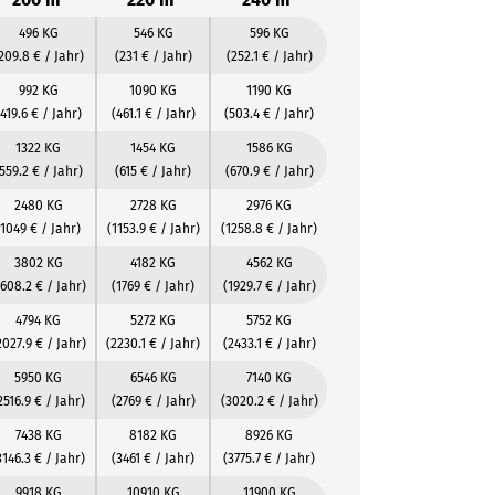
496 KG
546 KG
596 KG
209.8 € / Jahr)
(231 € / Jahr)
(252.1 € / Jahr)
992 KG
1090 KG
1190 KG
(419.6 € / Jahr)
(461.1 € / Jahr)
(503.4 € / Jahr)
1322 KG
1454 KG
1586 KG
559.2 € / Jahr)
(615 € / Jahr)
(670.9 € / Jahr)
2480 KG
2728 KG
2976 KG
(1049 € / Jahr)
(1153.9 € / Jahr)
(1258.8 € / Jahr)
3802 KG
4182 KG
4562 KG
1608.2 € / Jahr)
(1769 € / Jahr)
(1929.7 € / Jahr)
4794 KG
5272 KG
5752 KG
2027.9 € / Jahr)
(2230.1 € / Jahr)
(2433.1 € / Jahr)
5950 KG
6546 KG
7140 KG
2516.9 € / Jahr)
(2769 € / Jahr)
(3020.2 € / Jahr)
7438 KG
8182 KG
8926 KG
3146.3 € / Jahr)
(3461 € / Jahr)
(3775.7 € / Jahr)
9918 KG
10910 KG
11900 KG