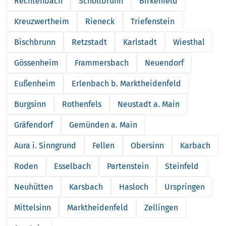
Rechtenbach
Schollbrunn
Birkenfeld
Kreuzwertheim
Rieneck
Triefenstein
Bischbrunn
Retzstadt
Karlstadt
Wiesthal
Gössenheim
Frammersbach
Neuendorf
Eußenheim
Erlenbach b. Marktheidenfeld
Burgsinn
Rothenfels
Neustadt a. Main
Gräfendorf
Gemünden a. Main
Aura i. Sinngrund
Fellen
Obersinn
Karbach
Roden
Esselbach
Partenstein
Steinfeld
Neuhütten
Karsbach
Hasloch
Urspringen
Mittelsinn
Marktheidenfeld
Zellingen