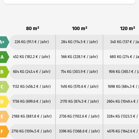
80 m²
100 m²
120 m²
A+
226 KG
(91.1 € / Jahr)
284 KG
(114.5 € / Jahr)
340 KG
(137 € / J
A
452 KG
(182.2 € / Jahr)
566 KG
(228.1 € / Jahr)
680 KG
(274 € / J
B
604 KG
(243.4 € / Jahr)
754 KG
(303.9 € / Jahr)
906 KG
(365.1 € / 
C
1132 KG
(456.2 € / Jahr)
1416 KG
(570.6 € / Jahr)
1698 KG
(684.3 € / 
D
1736 KG
(699.6 € / Jahr)
2170 KG
(874.5 € / Jahr)
2604 KG
(1049.4 € /
E
2188 KG
(881.8 € / Jahr)
2736 KG
(1102.6 € / Jahr)
3284 KG
(1323.5 € /
F
2716 KG
(1094.5 € / Jahr)
3396 KG
(1368.6 € / Jahr)
4076 KG
(1642.6 € /