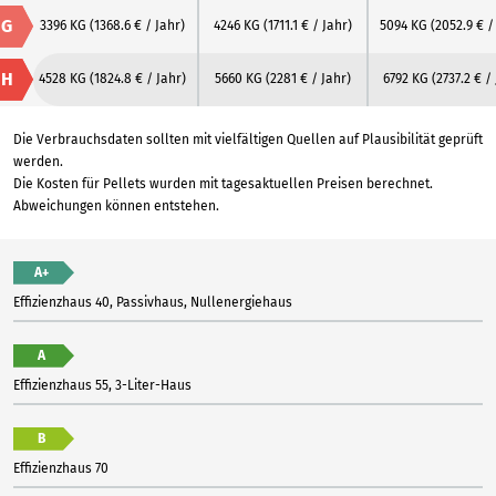
G
3396 KG
(1368.6 € / Jahr)
4246 KG
(1711.1 € / Jahr)
5094 KG
(2052.9 € /
H
4528 KG
(1824.8 € / Jahr)
5660 KG
(2281 € / Jahr)
6792 KG
(2737.2 € /
Die Verbrauchsdaten sollten mit vielfältigen Quellen auf Plausibilität geprüft
werden.
Die Kosten für Pellets wurden mit tagesaktuellen Preisen berechnet.
Abweichungen können entstehen.
A+
Effizienzhaus 40, Passivhaus, Nullenergiehaus
A
Effizienzhaus 55, 3-Liter-Haus
B
Effizienzhaus 70