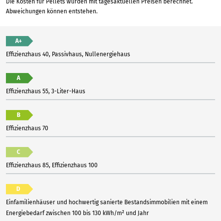
Die Kosten für Pellets wurden mit tagesaktuellen Preisen berechnet.
Abweichungen können entstehen.
A+
Effizienzhaus 40, Passivhaus, Nullenergiehaus
A
Effizienzhaus 55, 3-Liter-Haus
B
Effizienzhaus 70
C
Effizienzhaus 85, Effizienzhaus 100
D
Einfamilienhäuser und hochwertig sanierte Bestandsimmobilien mit einem
Energiebedarf zwischen 100 bis 130 kWh/m² und Jahr