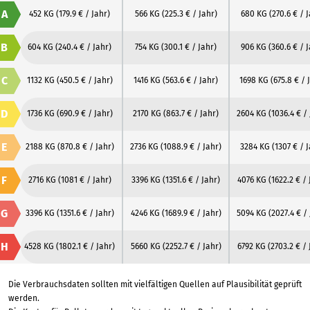
A
452 KG
(179.9 € / Jahr)
566 KG
(225.3 € / Jahr)
680 KG
(270.6 € / 
B
604 KG
(240.4 € / Jahr)
754 KG
(300.1 € / Jahr)
906 KG
(360.6 € / 
C
1132 KG
(450.5 € / Jahr)
1416 KG
(563.6 € / Jahr)
1698 KG
(675.8 € / 
D
1736 KG
(690.9 € / Jahr)
2170 KG
(863.7 € / Jahr)
2604 KG
(1036.4 € /
E
2188 KG
(870.8 € / Jahr)
2736 KG
(1088.9 € / Jahr)
3284 KG
(1307 € / 
F
2716 KG
(1081 € / Jahr)
3396 KG
(1351.6 € / Jahr)
4076 KG
(1622.2 € / 
G
3396 KG
(1351.6 € / Jahr)
4246 KG
(1689.9 € / Jahr)
5094 KG
(2027.4 € /
H
4528 KG
(1802.1 € / Jahr)
5660 KG
(2252.7 € / Jahr)
6792 KG
(2703.2 € / 
Die Verbrauchsdaten sollten mit vielfältigen Quellen auf Plausibilität geprüft
werden.