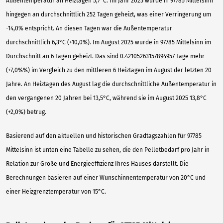
Außentemperatur an Heiztagen 5,7°C. Im Jahr 2025 wurde in 97785 Mittelsinn
hingegen an durchschnittlich 252 Tagen geheizt, was einer Verringerung um
-14,0% entspricht. An diesen Tagen war die Außentemperatur
durchschnittlich 6,3°C (+10,0%). Im August 2025 wurde in 97785 Mittelsinn im
Durchschnitt an 6 Tagen geheizt. Das sind 0.42105263157894957 Tage mehr
(+7,0%%) im Vergleich zu den mittleren 6 Heiztagen im August der letzten 20
Jahre. An Heiztagen des August lag die durchschnittliche Außentemperatur in
den vergangenen 20 Jahren bei 13,5°C, während sie im August 2025 13,8°C
(+2,0%) betrug.
Basierend auf den aktuellen und historischen Gradtagszahlen für 97785
Mittelsinn ist unten eine Tabelle zu sehen, die den Pelletbedarf pro Jahr in
Relation zur Größe und Energieeffizienz Ihres Hauses darstellt. Die
Berechnungen basieren auf einer Wunschinnentemperatur von 20°C und
einer Heizgrenztemperatur von 15°C.