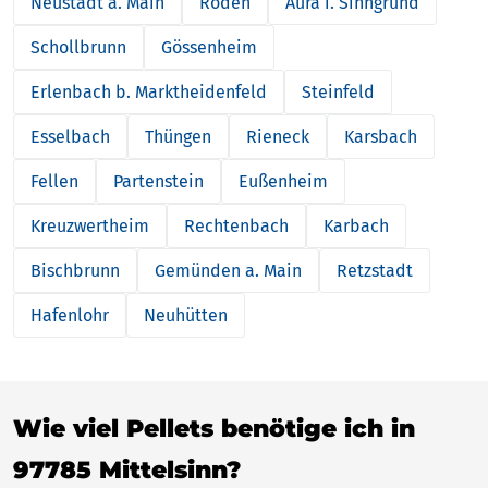
Neustadt a. Main
Roden
Aura i. Sinngrund
Schollbrunn
Gössenheim
Erlenbach b. Marktheidenfeld
Steinfeld
Esselbach
Thüngen
Rieneck
Karsbach
Fellen
Partenstein
Eußenheim
Kreuzwertheim
Rechtenbach
Karbach
Bischbrunn
Gemünden a. Main
Retzstadt
Hafenlohr
Neuhütten
Wie viel Pellets benötige ich in
97785 Mittelsinn?