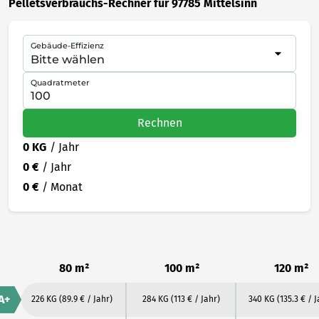
Pelletsverbrauchs-Rechner für 97785 Mittelsinn
Gebäude-Effizienz
Quadratmeter
Rechnen
0 KG
/ Jahr
0 €
/ Jahr
0 €
/ Monat
80 m²
100 m²
120 m²
A+
226 KG
(89.9 € / Jahr)
284 KG
(113 € / Jahr)
340 KG
(135.3 € / J