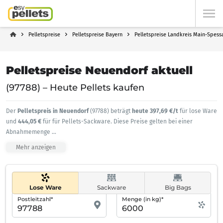
Pelletspreise
Pelletspreise Bayern
Pelletspreise Landkreis Main-Spess
Pelletspreise Neuendorf aktuell
(97788) – Heute Pellets kaufen
Der
Pelletspreis in Neuendorf
(97788) beträgt
heute 397,69 €/t
für lose Ware
und
444,05 €
für für Pellets-Sackware. Diese Preise gelten bei einer
Abnahmemenge
...
Mehr anzeigen
Lose Ware
Sackware
Big Bags
Postleitzahl*
Menge (in kg)*