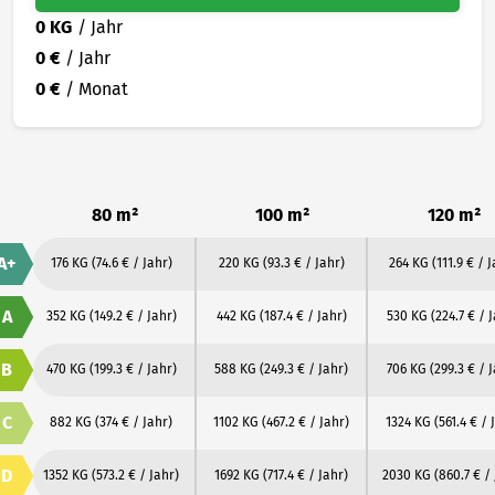
0 KG
/ Jahr
0 €
/ Jahr
0 €
/ Monat
80 m²
100 m²
120 m²
A+
176 KG
(74.6 € / Jahr)
220 KG
(93.3 € / Jahr)
264 KG
(111.9 € / 
A
352 KG
(149.2 € / Jahr)
442 KG
(187.4 € / Jahr)
530 KG
(224.7 € / 
B
470 KG
(199.3 € / Jahr)
588 KG
(249.3 € / Jahr)
706 KG
(299.3 € / 
C
882 KG
(374 € / Jahr)
1102 KG
(467.2 € / Jahr)
1324 KG
(561.4 € / 
D
1352 KG
(573.2 € / Jahr)
1692 KG
(717.4 € / Jahr)
2030 KG
(860.7 € /