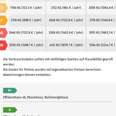
E
1706 KG
(723.3 € / Jahr)
2132 KG
(904 € / Jahr)
2558 KG
(1084.6 € /
F
2118 KG
(898 € / Jahr)
2648 KG
(1122.8 € / Jahr)
3176 KG
(1346.6 € /
G
2648 KG
(1122.8 € / Jahr)
3308 KG
(1402.6 € / Jahr)
3970 KG
(1683.3 € /
H
3530 KG
(1496.7 € / Jahr)
4412 KG
(1870.7 € / Jahr)
5294 KG
(2244.7 € /
Die Verbrauchsdaten sollten mit vielfältigen Quellen auf Plausibilität geprüft
werden.
Die Kosten für Pellets wurden mit tagesaktuellen Preisen berechnet.
Abweichungen können entstehen.
A+
Effizienzhaus 40, Passivhaus, Nullenergiehaus
A