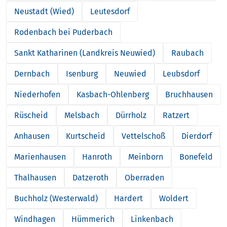
Neustadt (Wied)
Leutesdorf
Rodenbach bei Puderbach
Sankt Katharinen (Landkreis Neuwied)
Raubach
Dernbach
Isenburg
Neuwied
Leubsdorf
Niederhofen
Kasbach-Ohlenberg
Bruchhausen
Rüscheid
Melsbach
Dürrholz
Ratzert
Anhausen
Kurtscheid
Vettelschoß
Dierdorf
Marienhausen
Hanroth
Meinborn
Bonefeld
Thalhausen
Datzeroth
Oberraden
Buchholz (Westerwald)
Hardert
Woldert
Windhagen
Hümmerich
Linkenbach