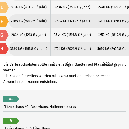
E
1826 KG
(781.5 € / Jahr)
2284 KG
(977.6 € / Jahr)
2740 KG
(1172.7 € / 
F
2268 KG
(970.7 € / Jahr)
2834 KG
(1213 € / Jahr)
3402 KG
(1456.1 € / 
G
2834 KG
(1213 € / Jahr)
3544 KG
(1516.8 € / Jahr)
4252 KG
(1819.9 € / 
H
3780 KG
(1617.8 € / Jahr)
4724 KG
(2021.9 € / Jahr)
5670 KG
(2426.8 € / 
Die Verbrauchsdaten sollten mit vielfältigen Quellen auf Plausibilität geprüft
werden.
Die Kosten für Pellets wurden mit tagesaktuellen Preisen berechnet.
Abweichungen können entstehen.
A+
Effizienzhaus 40, Passivhaus, Nullenergiehaus
A
Effizienzhaus 55, 3-Liter-Haus