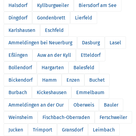
Halsdorf
Kyllburgweiler
Biersdorf am See
Dingdorf
Gondenbrett
Lierfeld
Karlshausen
Eschfeld
Ammeldingen bei Neuerburg
Dasburg
Lasel
Eßlingen
Auw an der Kyll
Etteldorf
Bollendorf
Hargarten
Balesfeld
Bickendorf
Hamm
Enzen
Buchet
Burbach
Kickeshausen
Emmelbaum
Ammeldingen an der Our
Oberweis
Bauler
Weinsheim
Fischbach-Oberraden
Ferschweiler
Jucken
Trimport
Gransdorf
Leimbach