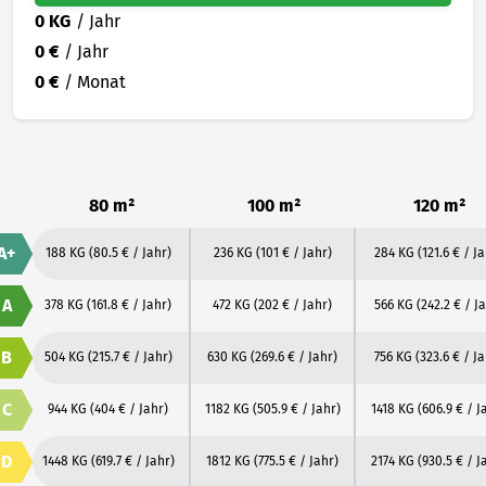
0 KG
/ Jahr
0 €
/ Jahr
0 €
/ Monat
80 m²
100 m²
120 m²
A+
188 KG
(80.5 € / Jahr)
236 KG
(101 € / Jahr)
284 KG
(121.6 € / J
A
378 KG
(161.8 € / Jahr)
472 KG
(202 € / Jahr)
566 KG
(242.2 € / J
B
504 KG
(215.7 € / Jahr)
630 KG
(269.6 € / Jahr)
756 KG
(323.6 € / Ja
C
944 KG
(404 € / Jahr)
1182 KG
(505.9 € / Jahr)
1418 KG
(606.9 € / J
D
1448 KG
(619.7 € / Jahr)
1812 KG
(775.5 € / Jahr)
2174 KG
(930.5 € / J