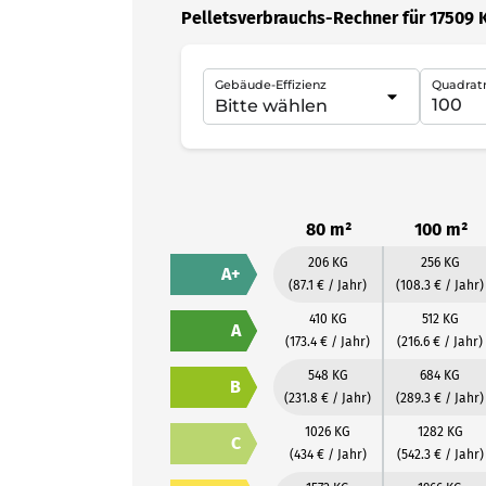
Pelletsverbrauchs-Rechner für 17509 
Gebäude-Effizienz
Quadrat
80 m²
100 m²
206 KG
256 KG
A+
(87.1 € / Jahr)
(108.3 € / Jahr)
410 KG
512 KG
A
(173.4 € / Jahr)
(216.6 € / Jahr)
548 KG
684 KG
B
(231.8 € / Jahr)
(289.3 € / Jahr)
1026 KG
1282 KG
C
(434 € / Jahr)
(542.3 € / Jahr)