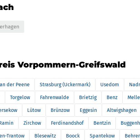
nach
erhagen
kreis Vorpommern-Greifswald
 an der Peene
Strasburg (Uckermark)
Usedom
Nad
Torgelow
Fahrenwalde
Brietzig
Benz
Melle
ersekow
Lütow
Brünzow
Eggesin
Altwigshagen
Ramin
Zirchow
Ferdinandshof
Bentzin
Buggenh
en-Trantow
Blesewitz
Boock
Spantekow
Behren