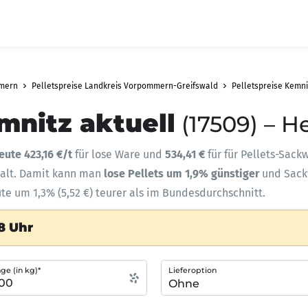
mmern
Pelletspreise Landkreis Vorpommern-Greifswald
Pelletspreise Kemni
mnitz aktuell
(17509) – H
eute 423,16 €/t
für lose Ware und
534,41 €
für für Pellets-Sack
halt. Damit kann man
lose Pellets um 1,9% günstiger
und Sac
ute um 1,3% (5,52 €) teurer als im Bundesdurchschnitt.
8 Uhr
e (in kg)*
Lieferoption