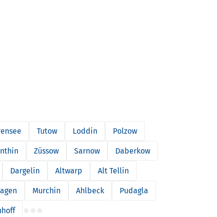
rensee
Tutow
Loddin
Polzow
nthin
Züssow
Sarnow
Daberkow
Dargelin
Altwarp
Alt Tellin
agen
Murchin
Ahlbeck
Pudagla
hoff