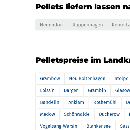
Pellets liefern lassen 
Neuendorf
Rappenhagen
Kemnitz
Pelletspreise im Land
Grambow
Neu Boltenhagen
Stolpe
Loissin
Dargen
Grambin
Glasow
Bandelin
Anklam
Rothemühl
D
Medow
Schönwalde
Ducherow
Vogelsang-Warsin
Blankensee
Sass