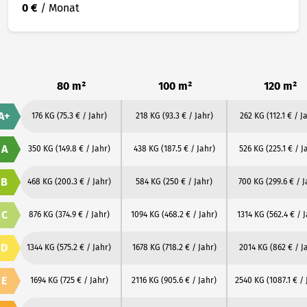
0 €
/ Monat
80 m²
100 m²
120 m²
A+
176 KG
(75.3 € / Jahr)
218 KG
(93.3 € / Jahr)
262 KG
(112.1 € / J
A
350 KG
(149.8 € / Jahr)
438 KG
(187.5 € / Jahr)
526 KG
(225.1 € / J
B
468 KG
(200.3 € / Jahr)
584 KG
(250 € / Jahr)
700 KG
(299.6 € / J
C
876 KG
(374.9 € / Jahr)
1094 KG
(468.2 € / Jahr)
1314 KG
(562.4 € / 
D
1344 KG
(575.2 € / Jahr)
1678 KG
(718.2 € / Jahr)
2014 KG
(862 € / J
E
1694 KG
(725 € / Jahr)
2116 KG
(905.6 € / Jahr)
2540 KG
(1087.1 € / 