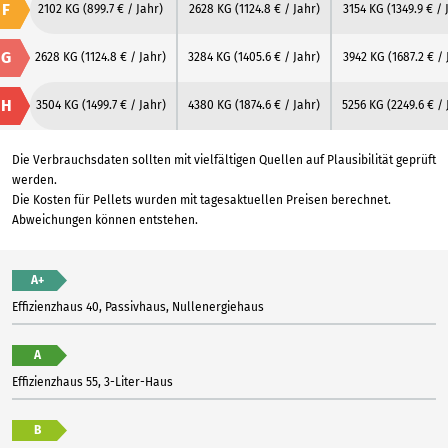
F
2102 KG
(899.7 € / Jahr)
2628 KG
(1124.8 € / Jahr)
3154 KG
(1349.9 € / 
G
2628 KG
(1124.8 € / Jahr)
3284 KG
(1405.6 € / Jahr)
3942 KG
(1687.2 € / 
H
3504 KG
(1499.7 € / Jahr)
4380 KG
(1874.6 € / Jahr)
5256 KG
(2249.6 € / 
Die Verbrauchsdaten sollten mit vielfältigen Quellen auf Plausibilität geprüft
werden.
Die Kosten für Pellets wurden mit tagesaktuellen Preisen berechnet.
Abweichungen können entstehen.
A+
Effizienzhaus 40, Passivhaus, Nullenergiehaus
A
Effizienzhaus 55, 3-Liter-Haus
B