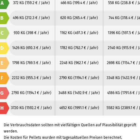
A
372 KG
(159.2 € / Jahr)
466 KG
(199.4 € / Jahr)
558 KG
(238.8 € / J
B
496 KG
(212.3 € / Jahr)
620 KG
(265.4 € / Jahr)
744 KG
(318.4 € / J
C
930 KG
(398 € / Jahr)
1162 KG
(497.3 € / Jahr)
1396 KG
(597.5 € / 
D
1426 KG
(610.3 € / Jahr)
1782 KG
(762.7 € / Jahr)
2140 KG
(915.9 € / 
E
1798 KG
(769.5 € / Jahr)
2248 KG
(962.1 € / Jahr)
2698 KG
(1154.7 € / 
F
2232 KG
(955.3 € / Jahr)
2790 KG
(1194.1 € / Jahr)
3348 KG
(1432.9 € / 
G
2790 KG
(1194.1 € / Jahr)
3488 KG
(1492.9 € / Jahr)
4186 KG
(1791.6 € / 
H
3720 KG
(1592.2 € / Jahr)
4652 KG
(1991.1 € / Jahr)
5582 KG
(2389.1 € / 
Die Verbrauchsdaten sollten mit vielfältigen Quellen auf Plausibilität geprüft
werden.
Die Kosten für Pellets wurden mit tagesaktuellen Preisen berechnet.