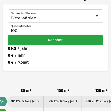
Gebäude-Effizienz
Quadratmeter
Rechnen
0 KG
/ Jahr
0 €
/ Jahr
0 €
/ Monat
80 m²
100 m²
120 m²
A+
186 KG
(79.6 € / Jahr)
232 KG
(99.3 € / Jahr)
280 KG
(119.8 € / J