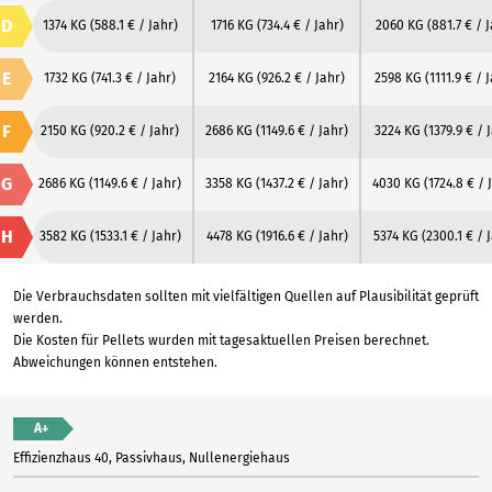
D
1374 KG
(588.1 € / Jahr)
1716 KG
(734.4 € / Jahr)
2060 KG
(881.7 € / 
E
1732 KG
(741.3 € / Jahr)
2164 KG
(926.2 € / Jahr)
2598 KG
(1111.9 € / 
F
2150 KG
(920.2 € / Jahr)
2686 KG
(1149.6 € / Jahr)
3224 KG
(1379.9 € / 
G
2686 KG
(1149.6 € / Jahr)
3358 KG
(1437.2 € / Jahr)
4030 KG
(1724.8 € / 
H
3582 KG
(1533.1 € / Jahr)
4478 KG
(1916.6 € / Jahr)
5374 KG
(2300.1 € / 
Die Verbrauchsdaten sollten mit vielfältigen Quellen auf Plausibilität geprüft
werden.
Die Kosten für Pellets wurden mit tagesaktuellen Preisen berechnet.
Abweichungen können entstehen.
A+
Effizienzhaus 40, Passivhaus, Nullenergiehaus