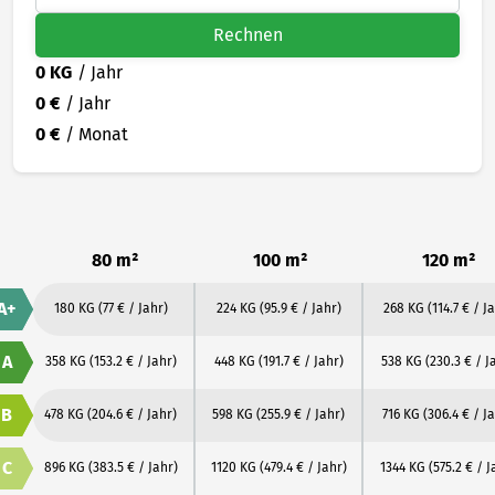
Rechnen
0 KG
/ Jahr
0 €
/ Jahr
0 €
/ Monat
80 m²
100 m²
120 m²
A+
180 KG
(77 € / Jahr)
224 KG
(95.9 € / Jahr)
268 KG
(114.7 € / J
A
358 KG
(153.2 € / Jahr)
448 KG
(191.7 € / Jahr)
538 KG
(230.3 € / J
B
478 KG
(204.6 € / Jahr)
598 KG
(255.9 € / Jahr)
716 KG
(306.4 € / J
C
896 KG
(383.5 € / Jahr)
1120 KG
(479.4 € / Jahr)
1344 KG
(575.2 € / J