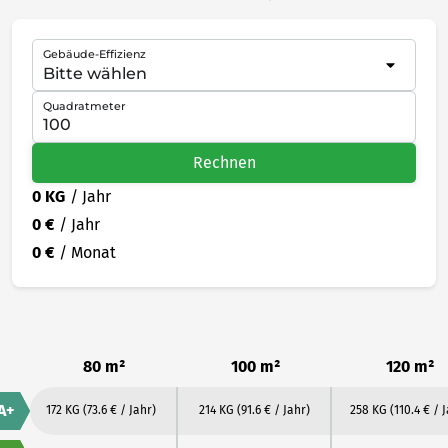
Gebäude-Effizienz
Quadratmeter
Rechnen
0 KG
/ Jahr
0 €
/ Jahr
0 €
/ Monat
80 m²
100 m²
120 m²
A+
172 KG
(73.6 € / Jahr)
214 KG
(91.6 € / Jahr)
258 KG
(110.4 € / 