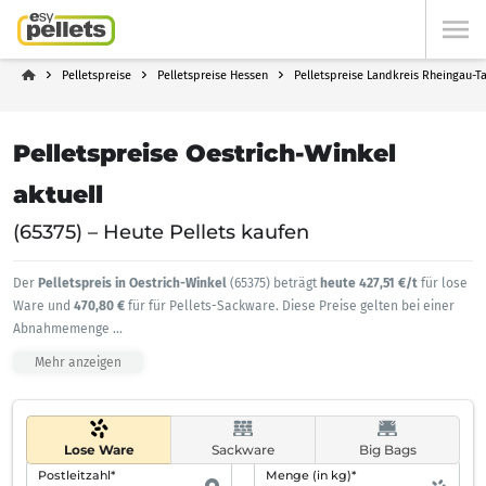
Pelletspreise
Pelletspreise Hessen
Pelletspreise Landkreis Rheingau-T
Pelletspreise Oestrich-Winkel
aktuell
(65375) – Heute Pellets kaufen
Der
Pelletspreis in Oestrich-Winkel
(65375) beträgt
heute 427,51 €/t
für lose
Ware und
470,80 €
für für Pellets-Sackware. Diese Preise gelten bei einer
Abnahmemenge
...
Mehr anzeigen
Lose Ware
Sackware
Big Bags
Postleitzahl*
Menge (in kg)*