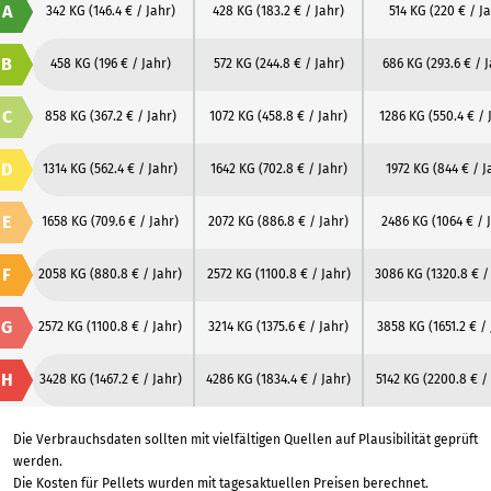
A
342 KG
(146.4 € / Jahr)
428 KG
(183.2 € / Jahr)
514 KG
(220 € / J
B
458 KG
(196 € / Jahr)
572 KG
(244.8 € / Jahr)
686 KG
(293.6 € / 
C
858 KG
(367.2 € / Jahr)
1072 KG
(458.8 € / Jahr)
1286 KG
(550.4 € / 
D
1314 KG
(562.4 € / Jahr)
1642 KG
(702.8 € / Jahr)
1972 KG
(844 € / J
E
1658 KG
(709.6 € / Jahr)
2072 KG
(886.8 € / Jahr)
2486 KG
(1064 € / 
F
2058 KG
(880.8 € / Jahr)
2572 KG
(1100.8 € / Jahr)
3086 KG
(1320.8 € /
G
2572 KG
(1100.8 € / Jahr)
3214 KG
(1375.6 € / Jahr)
3858 KG
(1651.2 € /
H
3428 KG
(1467.2 € / Jahr)
4286 KG
(1834.4 € / Jahr)
5142 KG
(2200.8 € /
Die Verbrauchsdaten sollten mit vielfältigen Quellen auf Plausibilität geprüft
werden.
Die Kosten für Pellets wurden mit tagesaktuellen Preisen berechnet.