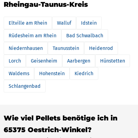
Rheingau-Taunus-Kreis
Eltville am Rhein
Walluf
Idstein
Rüdesheim am Rhein
Bad Schwalbach
Niedernhausen
Taunusstein
Heidenrod
Lorch
Geisenheim
Aarbergen
Hünstetten
Waldems
Hohenstein
Kiedrich
Schlangenbad
Wie viel Pellets benötige ich in
65375 Oestrich-Winkel?