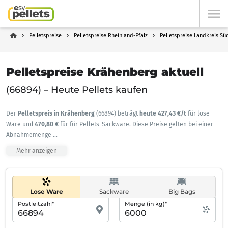
Pelletspreise
Pelletspreise Rheinland-Pfalz
Pelletspreise Landkreis Sü
Pelletspreise Krähenberg aktuell
(66894) – Heute Pellets kaufen
Der
Pelletspreis in Krähenberg
(66894) beträgt
heute 427,43 €/t
für lose
Ware und
470,80 €
für für Pellets-Sackware. Diese Preise gelten bei einer
Abnahmemenge
...
Mehr anzeigen
Lose Ware
Sackware
Big Bags
Postleitzahl*
Menge (in kg)*