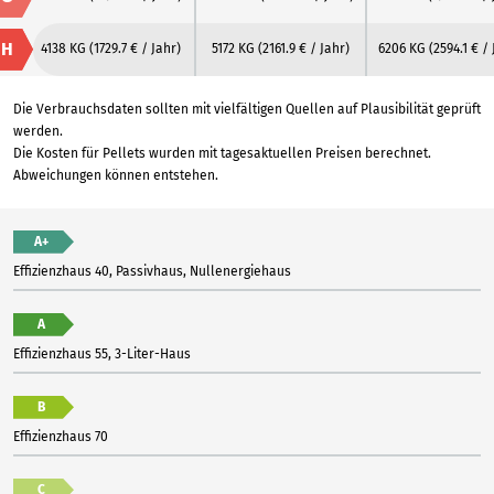
H
4138 KG
(1729.7 € / Jahr)
5172 KG
(2161.9 € / Jahr)
6206 KG
(2594.1 € /
Die Verbrauchsdaten sollten mit vielfältigen Quellen auf Plausibilität geprüft
werden.
Die Kosten für Pellets wurden mit tagesaktuellen Preisen berechnet.
Abweichungen können entstehen.
A+
Effizienzhaus 40, Passivhaus, Nullenergiehaus
A
Effizienzhaus 55, 3-Liter-Haus
B
Effizienzhaus 70
C