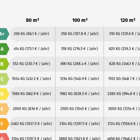
80 m²
100 m²
120 m²
A+
206 KG
(86.1 € / Jahr)
258 KG
(107.8 € / Jahr)
310 KG
(129.6 € / J
A
414 KG
(173.1 € / Jahr)
518 KG
(216.5 € / Jahr)
620 KG
(259.2 € / J
B
552 KG
(230.7 € / Jahr)
690 KG
(288.4 € / Jahr)
828 KG
(346.1 € / J
C
1034 KG
(432.2 € / Jahr)
1294 KG
(540.9 € / Jahr)
1552 KG
(648.7 € / 
D
1586 KG
(662.9 € / Jahr)
1982 KG
(828.5 € / Jahr)
2380 KG
(994.8 € / 
E
2000 KG
(836 € / Jahr)
2500 KG
(1045 € / Jahr)
3000 KG
(1254 € / 
F
2482 KG
(1037.5 € / Jahr)
3104 KG
(1297.5 € / Jahr)
3724 KG
(1556.6 € / 
G
3104 KG
(1297.5 € / Jahr)
3880 KG
(1621.8 € / Jahr)
4656 KG
(1946.2 € / 