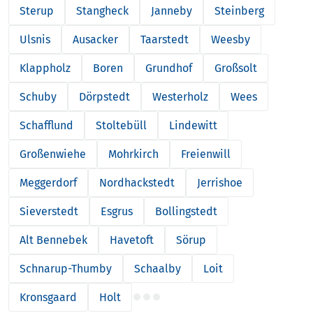
Sterup
Stangheck
Janneby
Steinberg
Ulsnis
Ausacker
Taarstedt
Weesby
Klappholz
Boren
Grundhof
Großsolt
Schuby
Dörpstedt
Westerholz
Wees
Schafflund
Stoltebüll
Lindewitt
Großenwiehe
Mohrkirch
Freienwill
Meggerdorf
Nordhackstedt
Jerrishoe
Sieverstedt
Esgrus
Bollingstedt
Alt Bennebek
Havetoft
Sörup
Schnarup-Thumby
Schaalby
Loit
Kronsgaard
Holt