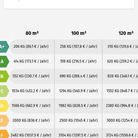
80 m²
100 m²
120 m²
A+
206 KG
(86.1 € / Jahr)
258 KG
(107.8 € / Jahr)
310 KG
(129.6 € / J
A
414 KG
(173.1 € / Jahr)
518 KG
(216.5 € / Jahr)
620 KG
(259.2 € / J
B
552 KG
(230.7 € / Jahr)
690 KG
(288.4 € / Jahr)
828 KG
(346.1 € / J
C
1034 KG
(432.2 € / Jahr)
1294 KG
(540.9 € / Jahr)
1552 KG
(648.7 € / 
D
1586 KG
(662.9 € / Jahr)
1982 KG
(828.5 € / Jahr)
2380 KG
(994.8 € / 
E
2000 KG
(836 € / Jahr)
2500 KG
(1045 € / Jahr)
3000 KG
(1254 € / 
F
2482 KG
(1037.5 € / Jahr)
3104 KG
(1297.5 € / Jahr)
3724 KG
(1556.6 € / 