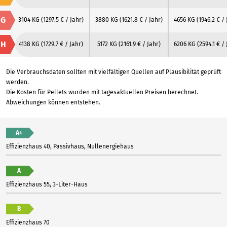
G
3104 KG
(1297.5 € / Jahr)
3880 KG
(1621.8 € / Jahr)
4656 KG
(1946.2 € / 
H
4138 KG
(1729.7 € / Jahr)
5172 KG
(2161.9 € / Jahr)
6206 KG
(2594.1 € /
Die Verbrauchsdaten sollten mit vielfältigen Quellen auf Plausibilität geprüft
werden.
Die Kosten für Pellets wurden mit tagesaktuellen Preisen berechnet.
Abweichungen können entstehen.
A+
Effizienzhaus 40, Passivhaus, Nullenergiehaus
A
Effizienzhaus 55, 3-Liter-Haus
B
Effizienzhaus 70