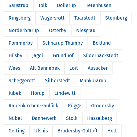
Saustrup
Tolk
Dollerup
Tetenhusen
Ringsberg
Wagersrott
Taarstedt
Steinberg
Norderbrarup
Osterby
Niesgrau
Pommerby
Schnarup-Thumby
Böklund
Hüsby
Jagel
Grundhof
Süderhackstedt
Wees
Alt Bennebek
Loit
Ausacker
Scheggerott
Silberstedt
Munkbrarup
Jübek
Hörup
Lindewitt
Rabenkirchen-Faulück
Rügge
Grödersby
Nübel
Dannewerk
Stolk
Hasselberg
Gelting
Ulsnis
Brodersby-Goltoft
Holt