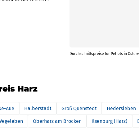
Durchschnittspreise für Pellets in Oster
reis Harz
ke-Aue
Halberstadt
Groß Quenstedt
Hedersleben
Wegeleben
Oberharz am Brocken
Ilsenburg (Harz)