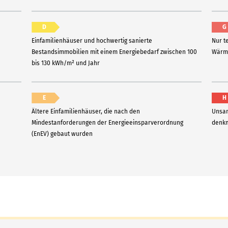
D
G
Einfamilienhäuser und hochwertig sanierte
Nur t
Bestandsimmobilien mit einem Energiebedarf zwischen 100
Wärme
bis 130 kWh/m² und Jahr
E
H
Ältere Einfamilienhäuser, die nach den
Unsan
Mindestanforderungen der Energieeinsparverordnung
denkm
(EnEV) gebaut wurden