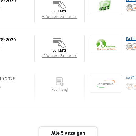
.09.2026
)
EC-Karte
+2 Weitere Zahlarten
.09.2026
Raiffe
)
EC-Karte
+2 Weitere Zahlarten
.10.2026
Raiff
)
Rechnung
.09.2026
Blank
Barzahlung
Alle 5 anzeigen
+3 Weitere Zahlarten