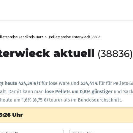
lletspreise Landkreis Harz
Pelletspreise Osterwieck 38836
terwieck aktuell
(38836)
ägt
heute 424,39 €/t
für lose Ware und
534,41 €
für für Pellets-
halt. Damit kann man
lose Pellets um 0,8% günstiger
und Sac
 heute um 1,6% (6,75 €) teurer als im Bundesdurchschnitt.
6:26 Uhr