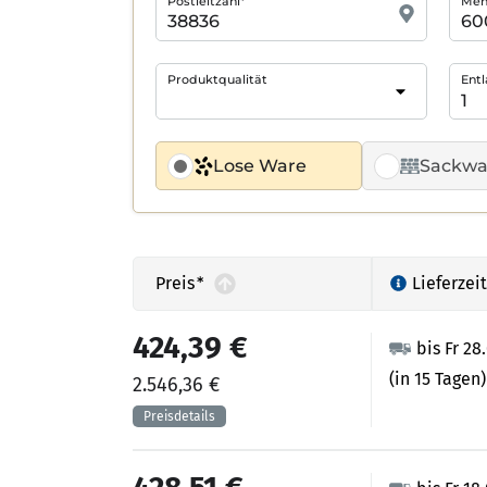
Postleitzahl*
Meng
Produktqualität
Entl
Lose Ware
Sackwa
Preis
*
Lieferzeit
424,39 €
bis Fr 28
(in 15 Tagen)
2.546,36 €