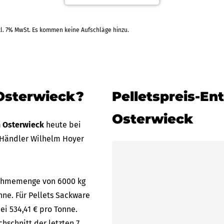
kl. 7% MwSt. Es kommen keine Aufschläge hinzu.
 Osterwieck?
Pelletspreis-En
Osterwieck
in Osterwieck
heute bei
 Händler Wilhelm Hoyer
bnahmemenge von 6000 kg
nne. Für Pellets Sackware
ei 534,41 € pro Tonne.
hschnitt der letzten 7