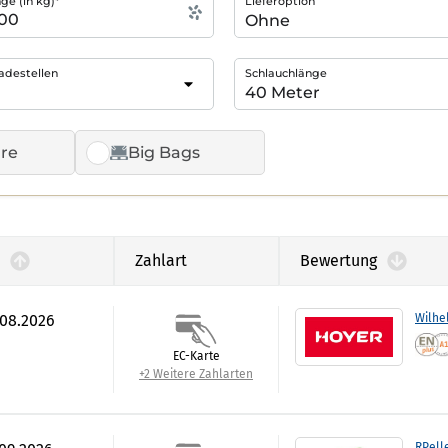
e (in kg)*
Lieferoption
adestellen
Schlauchlänge
re
Big Bags
Zahlart
Bewertung
.08.2026
Wilhe
EC-Karte
+2 Weitere Zahlarten
RPell