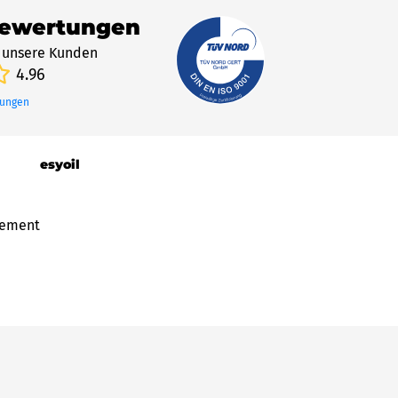
Bewertungen
 unsere Kunden
4.96
tungen
esyoil
gement