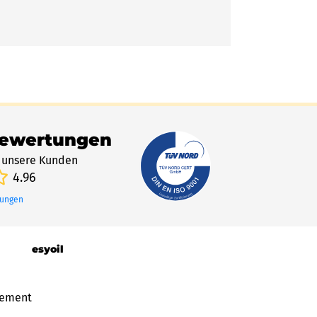
Bewertungen
 unsere Kunden
4.96
tungen
esyoil
gement