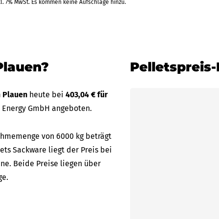
kl. 7% MwSt. Es kommen keine Aufschläge hinzu.
Plauen?
Pelletspreis
n Plauen
heute bei
403,04 € für
S Energy GmbH angeboten.
bnahmemenge von 6000 kg beträgt
lets Sackware liegt der Preis bei
ne. Beide Preise liegen über
ge.