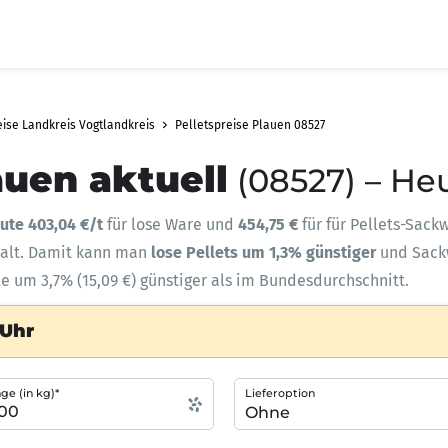
eise Landkreis Vogtlandkreis
Pelletspreise Plauen 08527
auen aktuell
(08527) – He
ute 403,04 €/t
für lose Ware und
454,75 €
für für Pellets-Sack
halt. Damit kann man
lose Pellets um 1,3% günstiger
und Sac
te um 3,7% (15,09 €) günstiger als im Bundesdurchschnitt.
 Uhr
e (in kg)*
Lieferoption