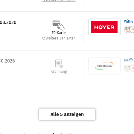
.08.2026
Wilhe
EC-Karte
+2 Weitere Zahlarten
.10.2026
Raiff
Rechnung
.09.2026
Best:P
Rechnung
Alle 5 anzeigen
+1 Weitere Zahlarten