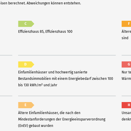
reisen berechnet. Abweichungen können entstehen.
C
F
Effizienzhaus 85, Effizienzhaus 100
Älter
sind
D
G
Einfamilienhäuser und hochwertig sanierte
Nur t
Bestandsimmobilien mit einem Energiebedarf zwischen 100
Wärme
bis 130 kWh/m² und Jahr
E
H
Ältere Einfamilienhäuser, die nach den
Unsan
Mindestanforderungen der Energieeinsparverordnung
denkm
(EnEV) gebaut wurden