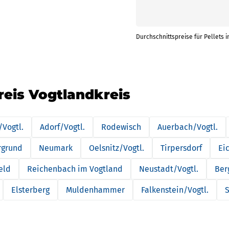
Durchschnittspreise für Pellets i
reis Vogtlandkreis
Vogtl.
Adorf/Vogtl.
Rodewisch
Auerbach/Vogtl.
rgrund
Neumark
Oelsnitz/Vogtl.
Tirpersdorf
Ei
eld
Reichenbach im Vogtland
Neustadt/Vogtl.
Ber
Elsterberg
Muldenhammer
Falkenstein/Vogtl.
S