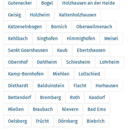
Gutenacker
Bogel
Holzhausen an der Haide
Geisig
Holzheim
Kaltenholzhausen
Katzenelnbogen
Bornich
Oberwallmenach
Kehlbach
Singhofen
Himmighofen
Weisel
Sankt Goarshausen
Kaub
Ebertshausen
Obernhof
Dahlheim
Schiesheim
Lohrheim
Kamp-Bornhofen
Miehlen
Lollschied
Diethardt
Balduinstein
Flacht
Horhausen
Bettendorf
Bremberg
Roth
Kasdorf
Miellen
Braubach
Nievern
Bad Ems
Oelsberg
Frücht
Dörnberg
Biebrich