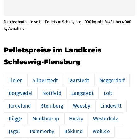
Durchschnittspreise für Pellets in Schuby pro 1.000 kg inkl. MwSt. bei 6.000
kg Abnahme.
Pelletspreise im Landkreis
Schleswig-Flensburg
Tielen
Silberstedt
Taarstedt
Meggerdorf
Borgwedel
Nottfeld
Langstedt
Loit
Jardelund
Steinberg
Weesby
Lindewitt
Rügge
Munkbrarup
Husby
Westerholz
Jagel
Pommerby
Böklund
Wohlde