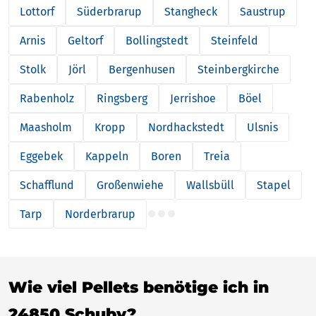
Lottorf
Süderbrarup
Stangheck
Saustrup
Arnis
Geltorf
Bollingstedt
Steinfeld
Stolk
Jörl
Bergenhusen
Steinbergkirche
Rabenholz
Ringsberg
Jerrishoe
Böel
Maasholm
Kropp
Nordhackstedt
Ulsnis
Eggebek
Kappeln
Boren
Treia
Schafflund
Großenwiehe
Wallsbüll
Stapel
Tarp
Norderbrarup
Wie viel Pellets benötige ich in
24850 Schuby?