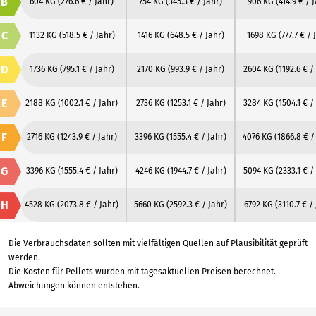
B
604 KG
(276.6 € / Jahr)
754 KG
(345.3 € / Jahr)
906 KG
(414.9 € / 
C
1132 KG
(518.5 € / Jahr)
1416 KG
(648.5 € / Jahr)
1698 KG
(777.7 € / 
D
1736 KG
(795.1 € / Jahr)
2170 KG
(993.9 € / Jahr)
2604 KG
(1192.6 € /
E
2188 KG
(1002.1 € / Jahr)
2736 KG
(1253.1 € / Jahr)
3284 KG
(1504.1 € /
F
2716 KG
(1243.9 € / Jahr)
3396 KG
(1555.4 € / Jahr)
4076 KG
(1866.8 € /
G
3396 KG
(1555.4 € / Jahr)
4246 KG
(1944.7 € / Jahr)
5094 KG
(2333.1 € /
H
4528 KG
(2073.8 € / Jahr)
5660 KG
(2592.3 € / Jahr)
6792 KG
(3110.7 € /
Die Verbrauchsdaten sollten mit vielfältigen Quellen auf Plausibilität geprüft
werden.
Die Kosten für Pellets wurden mit tagesaktuellen Preisen berechnet.
Abweichungen können entstehen.