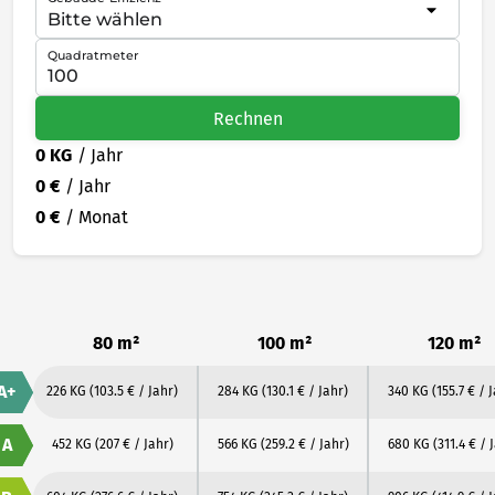
Quadratmeter
Rechnen
0 KG
/ Jahr
0 €
/ Jahr
0 €
/ Monat
80 m²
100 m²
120 m²
A+
226 KG
(103.5 € / Jahr)
284 KG
(130.1 € / Jahr)
340 KG
(155.7 € / 
A
452 KG
(207 € / Jahr)
566 KG
(259.2 € / Jahr)
680 KG
(311.4 € / 