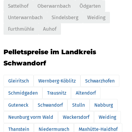
Sattelhof
Oberwarnbach
Ödgarten
Unterwarnbach
Sindelsberg
Weiding
Furthmühle
Auhof
Pelletspreise im Landkreis
Schwandorf
Gleiritsch
Wernberg-Köblitz
Schwarzhofen
Schmidgaden
Trausnitz
Altendorf
Guteneck
Schwandorf
Stulln
Nabburg
Neunburg vorm Wald
Wackersdorf
Weiding
Thanstein
Niedermurach
Maxhütte-Haidhof