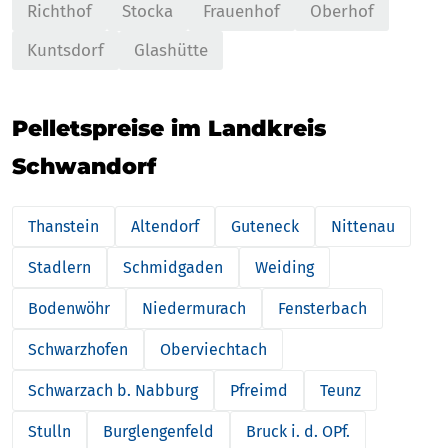
Richthof
Stocka
Frauenhof
Oberhof
Kuntsdorf
Glashütte
Pelletspreise im Landkreis
Schwandorf
Thanstein
Altendorf
Guteneck
Nittenau
Stadlern
Schmidgaden
Weiding
Bodenwöhr
Niedermurach
Fensterbach
Schwarzhofen
Oberviechtach
Schwarzach b. Nabburg
Pfreimd
Teunz
Stulln
Burglengenfeld
Bruck i. d. OPf.