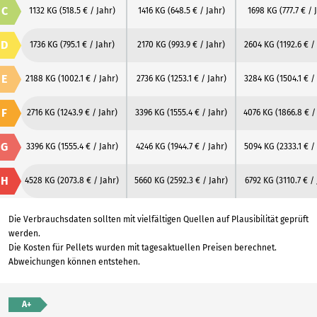
C
1132 KG
(518.5 € / Jahr)
1416 KG
(648.5 € / Jahr)
1698 KG
(777.7 € / 
D
1736 KG
(795.1 € / Jahr)
2170 KG
(993.9 € / Jahr)
2604 KG
(1192.6 € /
E
2188 KG
(1002.1 € / Jahr)
2736 KG
(1253.1 € / Jahr)
3284 KG
(1504.1 € /
F
2716 KG
(1243.9 € / Jahr)
3396 KG
(1555.4 € / Jahr)
4076 KG
(1866.8 € /
G
3396 KG
(1555.4 € / Jahr)
4246 KG
(1944.7 € / Jahr)
5094 KG
(2333.1 € /
H
4528 KG
(2073.8 € / Jahr)
5660 KG
(2592.3 € / Jahr)
6792 KG
(3110.7 € /
Die Verbrauchsdaten sollten mit vielfältigen Quellen auf Plausibilität geprüft
werden.
Die Kosten für Pellets wurden mit tagesaktuellen Preisen berechnet.
Abweichungen können entstehen.
A+