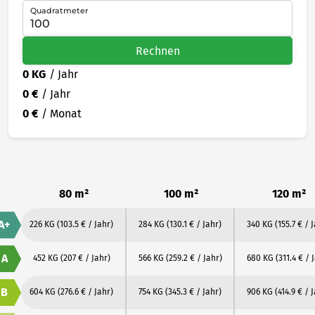
Quadratmeter
Rechnen
0 KG
/ Jahr
0 €
/ Jahr
0 €
/ Monat
80 m²
100 m²
120 m²
A+
226 KG
(103.5 € / Jahr)
284 KG
(130.1 € / Jahr)
340 KG
(155.7 € / 
A
452 KG
(207 € / Jahr)
566 KG
(259.2 € / Jahr)
680 KG
(311.4 € / 
B
604 KG
(276.6 € / Jahr)
754 KG
(345.3 € / Jahr)
906 KG
(414.9 € / 