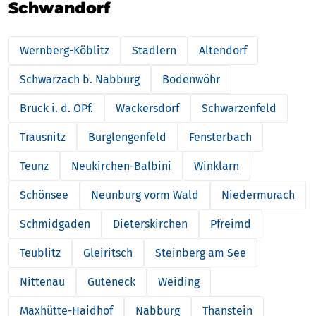
Schwandorf
Wernberg-Köblitz
Stadlern
Altendorf
Schwarzach b. Nabburg
Bodenwöhr
Bruck i. d. OPf.
Wackersdorf
Schwarzenfeld
Trausnitz
Burglengenfeld
Fensterbach
Teunz
Neukirchen-Balbini
Winklarn
Schönsee
Neunburg vorm Wald
Niedermurach
Schmidgaden
Dieterskirchen
Pfreimd
Teublitz
Gleiritsch
Steinberg am See
Nittenau
Guteneck
Weiding
Maxhütte-Haidhof
Nabburg
Thanstein