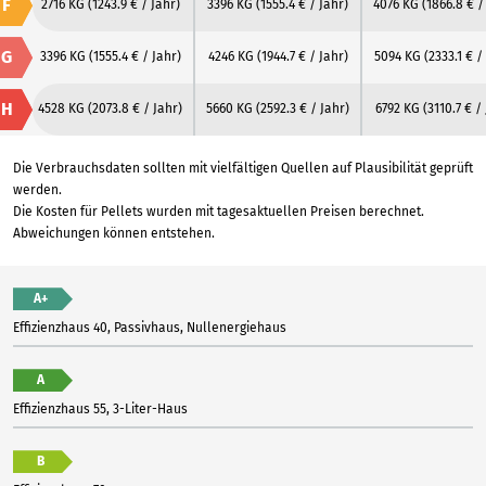
F
2716 KG
(1243.9 € / Jahr)
3396 KG
(1555.4 € / Jahr)
4076 KG
(1866.8 € /
G
3396 KG
(1555.4 € / Jahr)
4246 KG
(1944.7 € / Jahr)
5094 KG
(2333.1 € /
H
4528 KG
(2073.8 € / Jahr)
5660 KG
(2592.3 € / Jahr)
6792 KG
(3110.7 € /
Die Verbrauchsdaten sollten mit vielfältigen Quellen auf Plausibilität geprüft
werden.
Die Kosten für Pellets wurden mit tagesaktuellen Preisen berechnet.
Abweichungen können entstehen.
A+
Effizienzhaus 40, Passivhaus, Nullenergiehaus
A
Effizienzhaus 55, 3-Liter-Haus
B