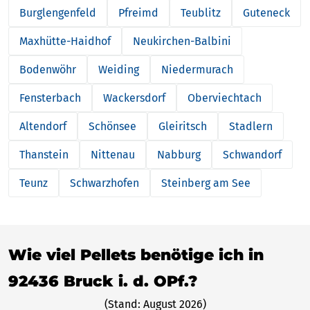
Burglengenfeld
Pfreimd
Teublitz
Guteneck
Maxhütte-Haidhof
Neukirchen-Balbini
Bodenwöhr
Weiding
Niedermurach
Fensterbach
Wackersdorf
Oberviechtach
Altendorf
Schönsee
Gleiritsch
Stadlern
Thanstein
Nittenau
Nabburg
Schwandorf
Teunz
Schwarzhofen
Steinberg am See
Wie viel Pellets benötige ich in
92436 Bruck i. d. OPf.?
(Stand: August 2026)