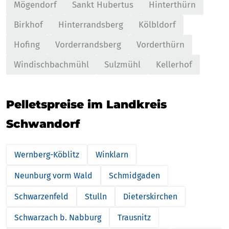
Mögendorf
Sankt Hubertus
Hinterthürn
Birkhof
Hinterrandsberg
Kölbldorf
Hofing
Vorderrandsberg
Vorderthürn
Windischbachmühl
Sulzmühl
Kellerhof
Pelletspreise im Landkreis
Schwandorf
Wernberg-Köblitz
Winklarn
Neunburg vorm Wald
Schmidgaden
Schwarzenfeld
Stulln
Dieterskirchen
Schwarzach b. Nabburg
Trausnitz