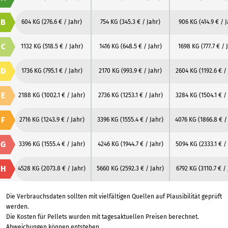
B
604 KG
(276.6 € / Jahr)
754 KG
(345.3 € / Jahr)
906 KG
(414.9 € / 
C
1132 KG
(518.5 € / Jahr)
1416 KG
(648.5 € / Jahr)
1698 KG
(777.7 € / 
D
1736 KG
(795.1 € / Jahr)
2170 KG
(993.9 € / Jahr)
2604 KG
(1192.6 € /
E
2188 KG
(1002.1 € / Jahr)
2736 KG
(1253.1 € / Jahr)
3284 KG
(1504.1 € /
F
2716 KG
(1243.9 € / Jahr)
3396 KG
(1555.4 € / Jahr)
4076 KG
(1866.8 € /
G
3396 KG
(1555.4 € / Jahr)
4246 KG
(1944.7 € / Jahr)
5094 KG
(2333.1 € /
H
4528 KG
(2073.8 € / Jahr)
5660 KG
(2592.3 € / Jahr)
6792 KG
(3110.7 € /
Die Verbrauchsdaten sollten mit vielfältigen Quellen auf Plausibilität geprüft
werden.
Die Kosten für Pellets wurden mit tagesaktuellen Preisen berechnet.
Abweichungen können entstehen.