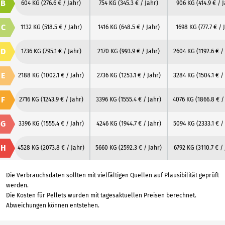
B
604 KG
(276.6 € / Jahr)
754 KG
(345.3 € / Jahr)
906 KG
(414.9 € / 
C
1132 KG
(518.5 € / Jahr)
1416 KG
(648.5 € / Jahr)
1698 KG
(777.7 € / 
D
1736 KG
(795.1 € / Jahr)
2170 KG
(993.9 € / Jahr)
2604 KG
(1192.6 € /
E
2188 KG
(1002.1 € / Jahr)
2736 KG
(1253.1 € / Jahr)
3284 KG
(1504.1 € /
F
2716 KG
(1243.9 € / Jahr)
3396 KG
(1555.4 € / Jahr)
4076 KG
(1866.8 € /
G
3396 KG
(1555.4 € / Jahr)
4246 KG
(1944.7 € / Jahr)
5094 KG
(2333.1 € /
H
4528 KG
(2073.8 € / Jahr)
5660 KG
(2592.3 € / Jahr)
6792 KG
(3110.7 € /
Die Verbrauchsdaten sollten mit vielfältigen Quellen auf Plausibilität geprüft
werden.
Die Kosten für Pellets wurden mit tagesaktuellen Preisen berechnet.
Abweichungen können entstehen.