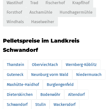
Wastlhof
Trad
Fischerhof
Krapflhof
Forsthof
Aschamühle
Hundhagermühle
Windhals
Haselweiher
Pelletspreise im Landkreis
Schwandorf
Thanstein
Oberviechtach
Wernberg-Köblitz
Guteneck
Neunburg vorm Wald
Niedermurach
Maxhütte-Haidhof
Burglengenfeld
Dieterskirchen
Bodenwöhr
Altendorf
Schwandorf
Stulln
Wackersdorf