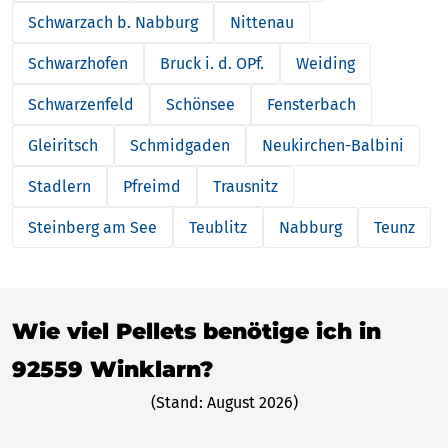
Schwarzach b. Nabburg
Nittenau
Schwarzhofen
Bruck i. d. OPf.
Weiding
Schwarzenfeld
Schönsee
Fensterbach
Gleiritsch
Schmidgaden
Neukirchen-Balbini
Stadlern
Pfreimd
Trausnitz
Steinberg am See
Teublitz
Nabburg
Teunz
Wie viel Pellets benötige ich in
92559 Winklarn?
(Stand: August 2026)