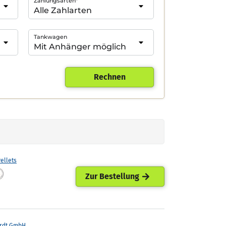
Zahlungsarten*
Tankwagen
Rechnen
ellets
Zur Bestellung
rdt GmbH