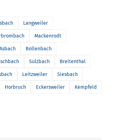
sbach
Langweiler
rbrombach
Mackenrodt
Asbach
Bollenbach
ischbach
Sulzbach
Breitenthal
sbach
Leitzweiler
Siesbach
Horbruch
Eckersweiler
Kempfeld