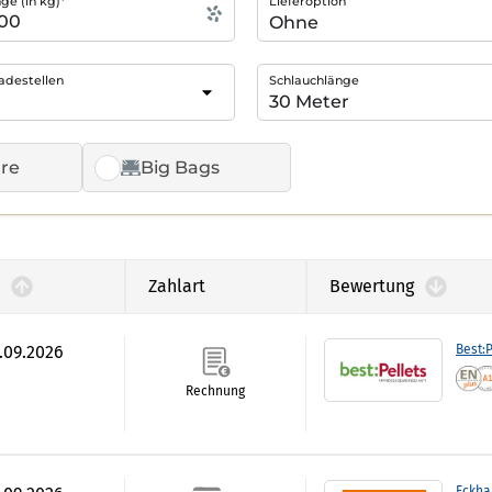
e (in kg)*
Lieferoption
adestellen
Schlauchlänge
re
Big Bags
Zahlart
Bewertung
9.09.2026
Best:P
Rechnung
Eckha