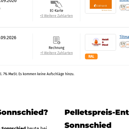
2.09.2026
)
EC-Karte
+3 Weitere Zahlarten
.09.2026
Tiltm
Rechnung
+1 Weitere Zahlarten
RAL
kl. 7% MwSt. Es kommen keine Aufschläge hinzu.
 Sonnschied?
Pelletspreis-En
Sonnschied
in Sonnschied
heute bei