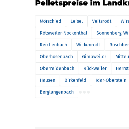
Pelletspreise im Landk
Mörschied
Leisel
Veitsrodt
Wir
Rötsweiler-Nockenthal
Sonnenberg-Wi
Reichenbach
Wickenrodt
Ruschber
Oberhosenbach
Gimbweiler
Mitte
Oberreidenbach
Rückweiler
Herrst
Hausen
Birkenfeld
Idar-Oberstein
Berglangenbach