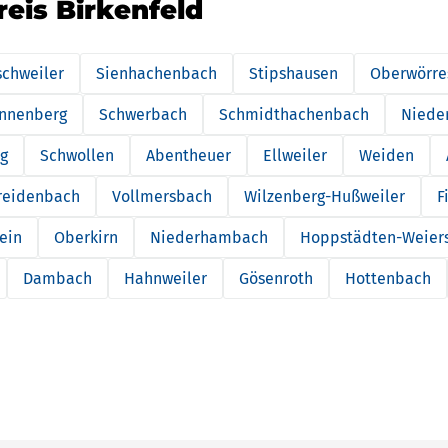
reis Birkenfeld
schweiler
Sienhachenbach
Stipshausen
Oberwörre
nnenberg
Schwerbach
Schmidthachenbach
Niede
g
Schwollen
Abentheuer
Ellweiler
Weiden
lreidenbach
Vollmersbach
Wilzenberg-Hußweiler
F
ein
Oberkirn
Niederhambach
Hoppstädten-Weier
Dambach
Hahnweiler
Gösenroth
Hottenbach