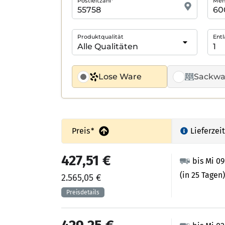
Postleitzahl*
Meng
Produktqualität
Entl
Lose Ware
Sackwa
Preis
*
Lieferzeit
427,51 €
bis Mi 0
(in 25 Tagen)
2.565,05 €