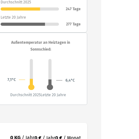
Durchschnitt 2025
247 Tage
Letzte 20 Jahre
277 Tage
Außentemperatur an Heiztagen in
Sonnschied:
7,1°C
6,4°C
Durchschnitt 2025
Letzte 20 Jahre
0 KG
/ Jahr
0 €
/ Jahr
0 €
/ Monat