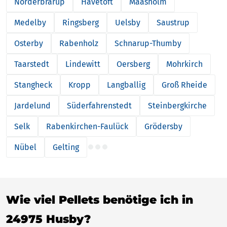
Norderbrarup
Havetoft
Maasholm
Medelby
Ringsberg
Uelsby
Saustrup
Osterby
Rabenholz
Schnarup-Thumby
Taarstedt
Lindewitt
Oersberg
Mohrkirch
Stangheck
Kropp
Langballig
Groß Rheide
Jardelund
Süderfahrenstedt
Steinbergkirche
Selk
Rabenkirchen-Faulück
Grödersby
Nübel
Gelting
Wie viel Pellets benötige ich in
24975 Husby?