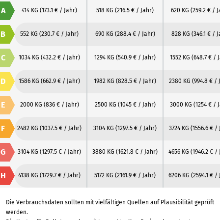
A
414 KG
(173.1 € / Jahr)
518 KG
(216.5 € / Jahr)
620 KG
(259.2 € / J
B
552 KG
(230.7 € / Jahr)
690 KG
(288.4 € / Jahr)
828 KG
(346.1 € / J
C
1034 KG
(432.2 € / Jahr)
1294 KG
(540.9 € / Jahr)
1552 KG
(648.7 € / 
D
1586 KG
(662.9 € / Jahr)
1982 KG
(828.5 € / Jahr)
2380 KG
(994.8 € / 
E
2000 KG
(836 € / Jahr)
2500 KG
(1045 € / Jahr)
3000 KG
(1254 € / 
F
2482 KG
(1037.5 € / Jahr)
3104 KG
(1297.5 € / Jahr)
3724 KG
(1556.6 € / 
G
3104 KG
(1297.5 € / Jahr)
3880 KG
(1621.8 € / Jahr)
4656 KG
(1946.2 € / 
H
4138 KG
(1729.7 € / Jahr)
5172 KG
(2161.9 € / Jahr)
6206 KG
(2594.1 € /
Die Verbrauchsdaten sollten mit vielfältigen Quellen auf Plausibilität geprüft
werden.