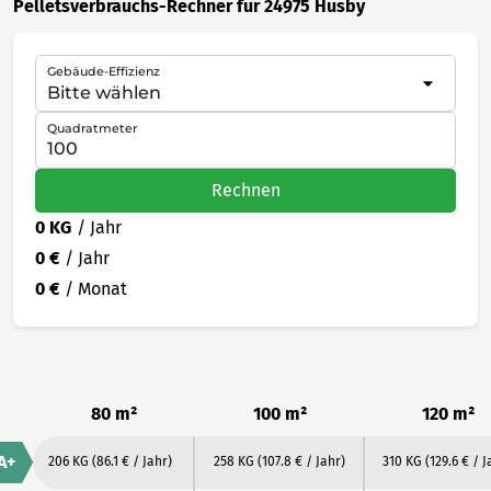
Pelletsverbrauchs-Rechner für 24975 Husby
Gebäude-Effizienz
Quadratmeter
Rechnen
0 KG
/ Jahr
0 €
/ Jahr
0 €
/ Monat
80 m²
100 m²
120 m²
A+
206 KG
(86.1 € / Jahr)
258 KG
(107.8 € / Jahr)
310 KG
(129.6 € / J