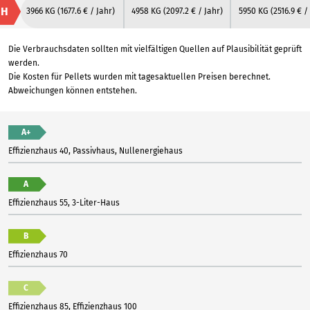
H
3966 KG
(1677.6 € / Jahr)
4958 KG
(2097.2 € / Jahr)
5950 KG
(2516.9 € /
Die Verbrauchsdaten sollten mit vielfältigen Quellen auf Plausibilität geprüft
werden.
Die Kosten für Pellets wurden mit tagesaktuellen Preisen berechnet.
Abweichungen können entstehen.
A+
Effizienzhaus 40, Passivhaus, Nullenergiehaus
A
Effizienzhaus 55, 3-Liter-Haus
B
Effizienzhaus 70
C
Effizienzhaus 85, Effizienzhaus 100