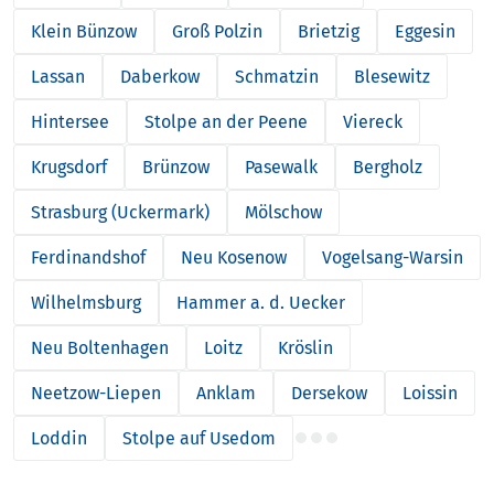
Klein Bünzow
Groß Polzin
Brietzig
Eggesin
Lassan
Daberkow
Schmatzin
Blesewitz
Hintersee
Stolpe an der Peene
Viereck
Krugsdorf
Brünzow
Pasewalk
Bergholz
Strasburg (Uckermark)
Mölschow
Ferdinandshof
Neu Kosenow
Vogelsang-Warsin
Wilhelmsburg
Hammer a. d. Uecker
Neu Boltenhagen
Loitz
Kröslin
Neetzow-Liepen
Anklam
Dersekow
Loissin
Loddin
Stolpe auf Usedom