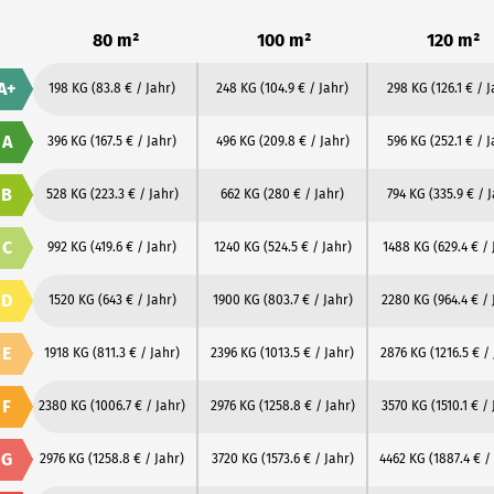
80 m²
100 m²
120 m²
A+
198 KG
(83.8 € / Jahr)
248 KG
(104.9 € / Jahr)
298 KG
(126.1 € / 
A
396 KG
(167.5 € / Jahr)
496 KG
(209.8 € / Jahr)
596 KG
(252.1 € / 
B
528 KG
(223.3 € / Jahr)
662 KG
(280 € / Jahr)
794 KG
(335.9 € / 
C
992 KG
(419.6 € / Jahr)
1240 KG
(524.5 € / Jahr)
1488 KG
(629.4 € / 
D
1520 KG
(643 € / Jahr)
1900 KG
(803.7 € / Jahr)
2280 KG
(964.4 € / 
E
1918 KG
(811.3 € / Jahr)
2396 KG
(1013.5 € / Jahr)
2876 KG
(1216.5 € /
F
2380 KG
(1006.7 € / Jahr)
2976 KG
(1258.8 € / Jahr)
3570 KG
(1510.1 € /
G
2976 KG
(1258.8 € / Jahr)
3720 KG
(1573.6 € / Jahr)
4462 KG
(1887.4 € /