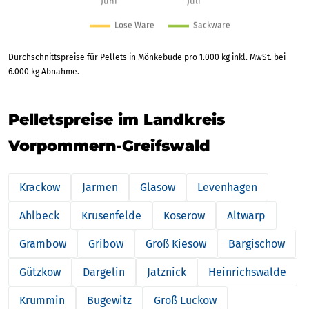
Durchschnittspreise für Pellets in Mönkebude pro 1.000 kg inkl. MwSt. bei
6.000 kg Abnahme.
Pelletspreise im Landkreis
Vorpommern-Greifswald
Krackow
Jarmen
Glasow
Levenhagen
Ahlbeck
Krusenfelde
Koserow
Altwarp
Grambow
Gribow
Groß Kiesow
Bargischow
Gützkow
Dargelin
Jatznick
Heinrichswalde
Krummin
Bugewitz
Groß Luckow