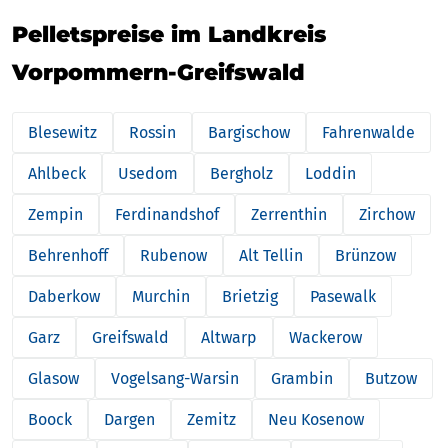
Pelletspreise im Landkreis
Vorpommern-Greifswald
Blesewitz
Rossin
Bargischow
Fahrenwalde
Ahlbeck
Usedom
Bergholz
Loddin
Zempin
Ferdinandshof
Zerrenthin
Zirchow
Behrenhoff
Rubenow
Alt Tellin
Brünzow
Daberkow
Murchin
Brietzig
Pasewalk
Garz
Greifswald
Altwarp
Wackerow
Glasow
Vogelsang-Warsin
Grambin
Butzow
Boock
Dargen
Zemitz
Neu Kosenow