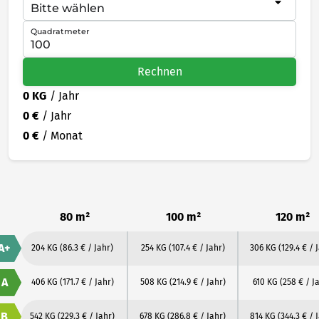
Quadratmeter
Rechnen
0 KG
/ Jahr
0 €
/ Jahr
0 €
/ Monat
80 m²
100 m²
120 m²
A+
204 KG
(86.3 € / Jahr)
254 KG
(107.4 € / Jahr)
306 KG
(129.4 € / 
A
406 KG
(171.7 € / Jahr)
508 KG
(214.9 € / Jahr)
610 KG
(258 € / J
B
542 KG
(229.3 € / Jahr)
678 KG
(286.8 € / Jahr)
814 KG
(344.3 € / 