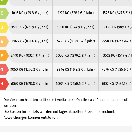
C
1016 KG
(429.8 € / Jahr)
1272 KG
(538.1 € / Jahr)
1526 KG
(645.5 € / 
D
1560 KG
(659.9 € / Jahr)
1950 KG
(824.9 € / Jahr)
2338 KG
(989 € / 
E
1966 KG
(831.6 € / Jahr)
2458 KG
(1039.7 € / Jahr)
2950 KG
(1247.9 € /
F
2440 KG
(1032.1 € / Jahr)
3050 KG
(1290.2 € / Jahr)
3662 KG
(1549 € / 
G
3050 KG
(1290.2 € / Jahr)
3814 KG
(1613.3 € / Jahr)
4576 KG
(1935.6 € /
H
4068 KG
(1720.8 € / Jahr)
5084 KG
(2150.5 € / Jahr)
6102 KG
(2581.1 € /
Die Verbrauchsdaten sollten mit vielfältigen Quellen auf Plausibilität geprüft
werden.
Die Kosten für Pellets wurden mit tagesaktuellen Preisen berechnet.
Abweichungen können entstehen.