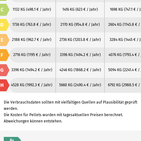
C
1132 KG
(498.1 € / Jahr)
1416 KG
(623 € / Jahr)
1698 KG
(747.1 € / 
D
1736 KG
(763.8 € / Jahr)
2170 KG
(954.8 € / Jahr)
2604 KG
(1145.8 € /
E
2188 KG
(962.7 € / Jahr)
2736 KG
(1203.8 € / Jahr)
3284 KG
(1445 € / 
F
2716 KG
(1195 € / Jahr)
3396 KG
(1494.2 € / Jahr)
4076 KG
(1793.4 € /
G
3396 KG
(1494.2 € / Jahr)
4246 KG
(1868.2 € / Jahr)
5094 KG
(2241.4 € /
H
4528 KG
(1992.3 € / Jahr)
5660 KG
(2490.4 € / Jahr)
6792 KG
(2988.5 € /
Die Verbrauchsdaten sollten mit vielfältigen Quellen auf Plausibilität geprüft
werden.
Die Kosten für Pellets wurden mit tagesaktuellen Preisen berechnet.
Abweichungen können entstehen.
A+