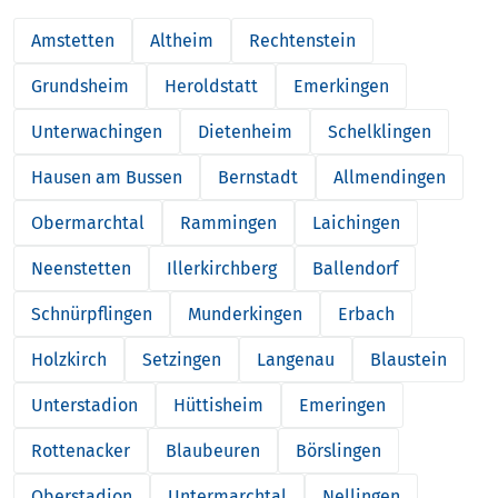
Amstetten
Altheim
Rechtenstein
Grundsheim
Heroldstatt
Emerkingen
Unterwachingen
Dietenheim
Schelklingen
Hausen am Bussen
Bernstadt
Allmendingen
Obermarchtal
Rammingen
Laichingen
Neenstetten
Illerkirchberg
Ballendorf
Schnürpflingen
Munderkingen
Erbach
Holzkirch
Setzingen
Langenau
Blaustein
Unterstadion
Hüttisheim
Emeringen
Rottenacker
Blaubeuren
Börslingen
Oberstadion
Untermarchtal
Nellingen