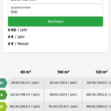
Quadratmeter
Rechnen
0 KG
/ Jahr
0 €
/ Jahr
0 €
/ Monat
80 m²
100 m²
120 m²
A+
226 KG
(99.4 € / Jahr)
284 KG
(125 € / Jahr)
340 KG
(149.6 € / 
A
452 KG
(198.9 € / Jahr)
566 KG
(249 € / Jahr)
680 KG
(299.2 € / 
B
604 KG
(265.8 € / Jahr)
754 KG
(331.8 € / Jahr)
906 KG
(398.6 € / 