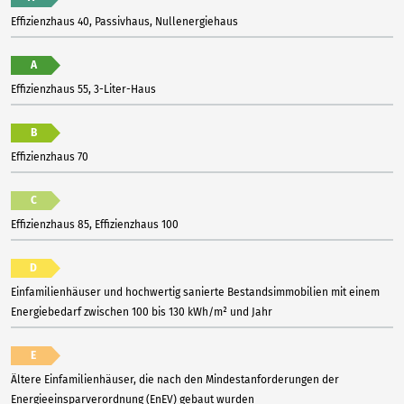
Effizienzhaus 40, Passivhaus, Nullenergiehaus
A
Effizienzhaus 55, 3-Liter-Haus
B
Effizienzhaus 70
C
Effizienzhaus 85, Effizienzhaus 100
D
Einfamilienhäuser und hochwertig sanierte Bestandsimmobilien mit einem
Energiebedarf zwischen 100 bis 130 kWh/m² und Jahr
E
Ältere Einfamilienhäuser, die nach den Mindestanforderungen der
Energieeinsparverordnung (EnEV) gebaut wurden