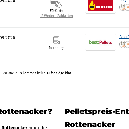
.09.2026
)
EC-Karte
+2 Weitere Zahlarten
.09.2026
Best:P
)
Rechnung
kl. 7% MwSt. Es kommen keine Aufschläge hinzu.
 Rottenacker?
Pelletspreis-En
Rottenacker
n Rottenacker
heute bei