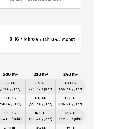
0 KG
/ Jahr
0 €
/ Jahr
0 €
/ Monat
200 m²
220 m²
240 m²
566 KG
622 KG
680 KG
(249 € / Jahr)
(273.7 € / Jahr)
(299.2 € / Jahr)
1132 KG
1246 KG
1358 KG
498.1 € / Jahr)
(548.2 € / Jahr)
(597.5 € / Jahr)
1510 KG
1660 KG
1812 KG
664.4 € / Jahr)
(730.4 € / Jahr)
(797.3 € / Jahr)
2830 KG
3114 KG
3396 KG