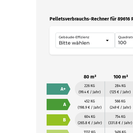
Pelletsverbrauchs-Rechner für 89616 
Gebäude-Effizienz
Quadrat
80 m²
100 m²
226 KG
284 KG
A+
(99.4 € / Jahr)
(125 € / Jahr)
452 KG
566 KG
A
(198.9 € / Jahr)
(249 € / Jahr)
604 KG
754 KG
B
(265.8 € / Jahr)
(331.8 € / Jahr)
1132 KG
1416 KG