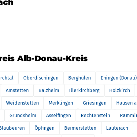
nach
reis Alb-Donau-Kreis
rchtal
Oberdischingen
Berghülen
Ehingen (Donau)
Amstetten
Balzheim
Illerkirchberg
Holzkirch
Weidenstetten
Merklingen
Griesingen
Hausen a
Grundsheim
Asselfingen
Rechtenstein
Rammi
Blaubeuren
Öpfingen
Beimerstetten
Lauterach