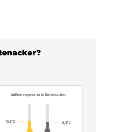
ttenacker?
Außentemperatur in Rottenacker:
10,1°C
8,3°C