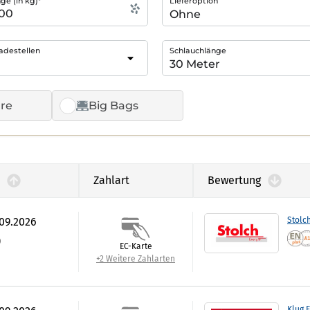
e (in kg)*
Lieferoption
adestellen
Schlauchlänge
re
Big Bags
Zahlart
Bewertung
.09.2026
Stolc
)
EC-Karte
+2 Weitere Zahlarten
Klug 