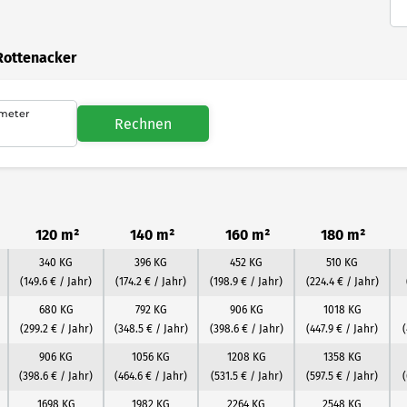
Rottenacker
meter
Rechnen
120 m²
140 m²
160 m²
180 m²
340 KG
396 KG
452 KG
510 KG
(149.6 € / Jahr)
(174.2 € / Jahr)
(198.9 € / Jahr)
(224.4 € / Jahr)
680 KG
792 KG
906 KG
1018 KG
(299.2 € / Jahr)
(348.5 € / Jahr)
(398.6 € / Jahr)
(447.9 € / Jahr)
(
906 KG
1056 KG
1208 KG
1358 KG
(398.6 € / Jahr)
(464.6 € / Jahr)
(531.5 € / Jahr)
(597.5 € / Jahr)
(
1698 KG
1982 KG
2264 KG
2548 KG