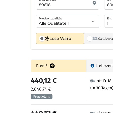
Postleitzahl*
Meng
Produktqualität
Entl
Lose Ware
Sackwa
Preis
*
Lieferzeit
440,12 €
bis Fr 18
(in 30 Tagen
2.640,74 €