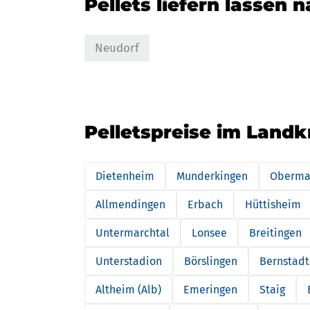
Pellets liefern lassen 
Neudorf
Pelletspreise im Landk
Dietenheim
Munderkingen
Oberma
Allmendingen
Erbach
Hüttisheim
Untermarchtal
Lonsee
Breitingen
Unterstadion
Börslingen
Bernstadt
Altheim (Alb)
Emeringen
Staig