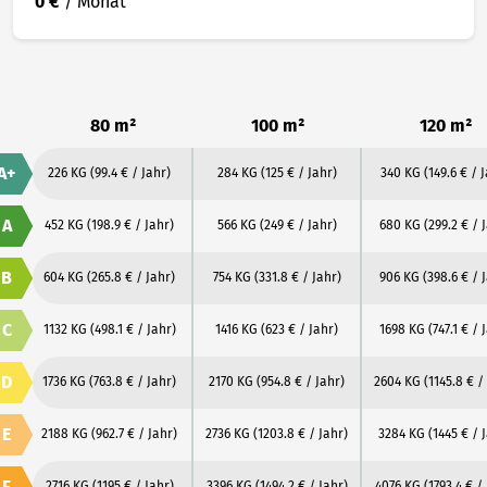
0 €
/ Monat
80 m²
100 m²
120 m²
A+
226 KG
(99.4 € / Jahr)
284 KG
(125 € / Jahr)
340 KG
(149.6 € / 
A
452 KG
(198.9 € / Jahr)
566 KG
(249 € / Jahr)
680 KG
(299.2 € / 
B
604 KG
(265.8 € / Jahr)
754 KG
(331.8 € / Jahr)
906 KG
(398.6 € / 
C
1132 KG
(498.1 € / Jahr)
1416 KG
(623 € / Jahr)
1698 KG
(747.1 € / 
D
1736 KG
(763.8 € / Jahr)
2170 KG
(954.8 € / Jahr)
2604 KG
(1145.8 € /
E
2188 KG
(962.7 € / Jahr)
2736 KG
(1203.8 € / Jahr)
3284 KG
(1445 € / 
F
2716 KG
(1195 € / Jahr)
3396 KG
(1494.2 € / Jahr)
4076 KG
(1793.4 € /