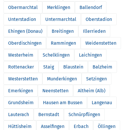
Obermarchtal
Merklingen
Ballendorf
Unterstadion
Untermarchtal
Oberstadion
Ehingen (Donau)
Breitingen
Illerrieden
Oberdischingen
Rammingen
Weidenstetten
Westerheim
Schelklingen
Laichingen
Rottenacker
Staig
Blaustein
Balzheim
Westerstetten
Munderkingen
Setzingen
Emerkingen
Neenstetten
Altheim (Alb)
Grundsheim
Hausen am Bussen
Langenau
Lauterach
Bernstadt
Schnürpflingen
Hüttisheim
Asselfingen
Erbach
Öllingen