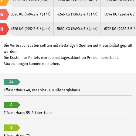
G
3396 KG
(1494.2 € / Jahr)
4246 KG
(1868.2 € / Jahr)
5094 KG
(2241.4 € /
H
4528 KG
(1992.3 € / Jahr)
5660 KG
(2490.4 € / Jahr)
6792 KG
(2988.5 € /
Die Verbrauchsdaten sollten mit vielfältigen Quellen auf Plausibilität geprüft
werden.
Die Kosten für Pellets wurden mit tagesaktuellen Preisen berechnet.
Abweichungen können entstehen.
A+
Effizienzhaus 40, Passivhaus, Nullenergiehaus
A
Effizienzhaus 55, 3-Liter-Haus
B
Effizienzhaus 70