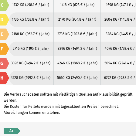
C
1132 KG
(498.1 € / Jahr)
1416 KG
(623 € / Jahr)
1698 KG
(747.1 € / 
D
1736 KG
(763.8 € / Jahr)
2170 KG
(954.8 € / Jahr)
2604 KG
(1145.8 € /
E
2188 KG
(962.7 € / Jahr)
2736 KG
(1203.8 € / Jahr)
3284 KG
(1445 € / 
F
2716 KG
(1195 € / Jahr)
3396 KG
(1494.2 € / Jahr)
4076 KG
(1793.4 € /
G
3396 KG
(1494.2 € / Jahr)
4246 KG
(1868.2 € / Jahr)
5094 KG
(2241.4 € /
H
4528 KG
(1992.3 € / Jahr)
5660 KG
(2490.4 € / Jahr)
6792 KG
(2988.5 € /
Die Verbrauchsdaten sollten mit vielfältigen Quellen auf Plausibilität geprüft
werden.
Die Kosten für Pellets wurden mit tagesaktuellen Preisen berechnet.
Abweichungen können entstehen.
A+