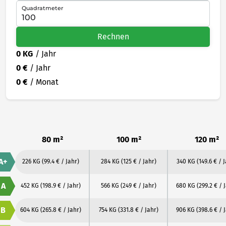
Quadratmeter
Rechnen
0 KG
/ Jahr
0 €
/ Jahr
0 €
/ Monat
80 m²
100 m²
120 m²
A+
226 KG
(99.4 € / Jahr)
284 KG
(125 € / Jahr)
340 KG
(149.6 € / 
A
452 KG
(198.9 € / Jahr)
566 KG
(249 € / Jahr)
680 KG
(299.2 € / 
B
604 KG
(265.8 € / Jahr)
754 KG
(331.8 € / Jahr)
906 KG
(398.6 € / 