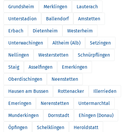
Grundsheim
Merklingen
Lauterach
Unterstadion
Ballendorf
Amstetten
Erbach
Dietenheim
Westerheim
Unterwachingen
Altheim (Alb)
Setzingen
Nellingen
Westerstetten
Schnürpflingen
Staig
Asselfingen
Emerkingen
Oberdischingen
Neenstetten
Hausen am Bussen
Rottenacker
Illerrieden
Emeringen
Nerenstetten
Untermarchtal
Munderkingen
Dornstadt
Ehingen (Donau)
Öpfingen
Schelklingen
Heroldstatt