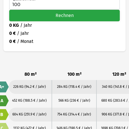
Rechnen
0 KG
/ Jahr
0 €
/ Jahr
0 €
/ Monat
80 m²
100 m²
120 m²
A+
226 KG
(94.2 € / Jahr)
284 KG
(118.4 € / Jahr)
340 KG
(141.8 € / 
A
452 KG
(188.5 € / Jahr)
566 KG
(236 € / Jahr)
680 KG
(283.6 € /
B
604 KG
(251.9 € / Jahr)
754 KG
(314.4 € / Jahr)
906 KG
(377.8 € / 
C
1132 KG
(472 € / Jahr)
1416 KG
(590.5 € / Jahr)
1698 KG
(708.1 € /