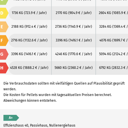
D
1736 KG
(723.9 € / Jahr)
2170 KG
(904.9 € / Jahr)
2604 KG
(1085.9 € 
E
2188 KG
(912.4 € / Jahr)
2736 KG
(1140.9 € / Jahr)
3284 KG
(1369.4 € /
F
2716 KG
(1132.6 € / Jahr)
3396 KG
(1416.1 € / Jahr)
4076 KG
(1699.7 € /
G
3396 KG
(1416.1 € / Jahr)
4246 KG
(1770.6 € / Jahr)
5094 KG
(2124.2 € /
H
4528 KG
(1888.2 € / Jahr)
5660 KG
(2360.2 € / Jahr)
6792 KG
(2832.3 € /
Die Verbrauchsdaten sollten mit vielfältigen Quellen auf Plausibilität geprüft
werden.
Die Kosten für Pellets wurden mit tagesaktuellen Preisen berechnet.
Abweichungen können entstehen.
A+
Effizienzhaus 40, Passivhaus, Nullenergiehaus