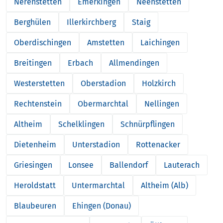
Nerenstetten
Emerkingen
Neenstetten
Berghülen
Illerkirchberg
Staig
Oberdischingen
Amstetten
Laichingen
Breitingen
Erbach
Allmendingen
Westerstetten
Oberstadion
Holzkirch
Rechtenstein
Obermarchtal
Nellingen
Altheim
Schelklingen
Schnürpflingen
Dietenheim
Unterstadion
Rottenacker
Griesingen
Lonsee
Ballendorf
Lauterach
Heroldstatt
Untermarchtal
Altheim (Alb)
Blaubeuren
Ehingen (Donau)