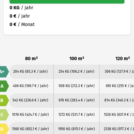
0 KG
/ Jahr
0 €
/ Jahr
0 €
/ Monat
80 m²
100 m²
120 m²
A+
204 KG
(85.3 € / Jahr)
254 KG
(106.2 € / Jahr)
306 KG
(127.9 € / J
A
406 KG
(169.7 € / Jahr)
508 KG
(212.3 € / Jahr)
610 KG
(255 € / Ja
B
542 KG
(226.6 € / Jahr)
678 KG
(283.4 € / Jahr)
814 KG
(340.3 € / 
C
1016 KG
(424.7 € / Jahr)
1272 KG
(531.7 € / Jahr)
1526 KG
(637.9 € / 
D
1560 KG
(652.1 € / Jahr)
1950 KG
(815.1 € / Jahr)
2338 KG
(977.3 € / 