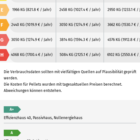
E
1966 KG
(821.8 € / Jahr)
2458 KG
(1027.4 € / Jahr)
2950 KG
(1233.1 € /
F
2440 KG
(1019.9 € / Jahr)
3050 KG
(1274.9 € / Jahr)
3662 KG
(1530.7 € /
G
3050 KG
(1274.9 € / Jahr)
3814 KG
(1594.3 € / Jahr)
4576 KG
(1912.8 € / 
H
4068 KG
(1700.4 € / Jahr)
5084 KG
(2125.1 € / Jahr)
6102 KG
(2550.6 € /
Die Verbrauchsdaten sollten mit vielfältigen Quellen auf Plausibilität geprüft
werden.
Die Kosten für Pellets wurden mit tagesaktuellen Preisen berechnet.
Abweichungen können entstehen.
A+
Effizienzhaus 40, Passivhaus, Nullenergiehaus
A