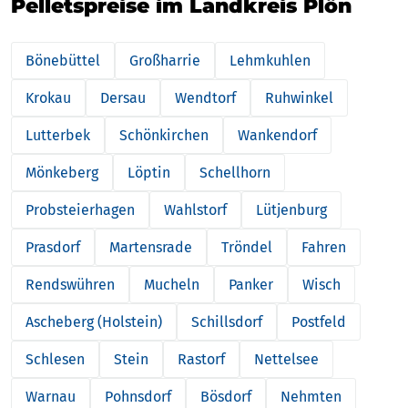
Pelletspreise im Landkreis Plön
Bönebüttel
Großharrie
Lehmkuhlen
Krokau
Dersau
Wendtorf
Ruhwinkel
Lutterbek
Schönkirchen
Wankendorf
Mönkeberg
Löptin
Schellhorn
Probsteierhagen
Wahlstorf
Lütjenburg
Prasdorf
Martensrade
Tröndel
Fahren
Rendswühren
Mucheln
Panker
Wisch
Ascheberg (Holstein)
Schillsdorf
Postfeld
Schlesen
Stein
Rastorf
Nettelsee
Warnau
Pohnsdorf
Bösdorf
Nehmten