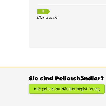
B
Effizienzhaus 70
Sie sind Pelletshändler?
Hier geht es zur Händler-Registrierung