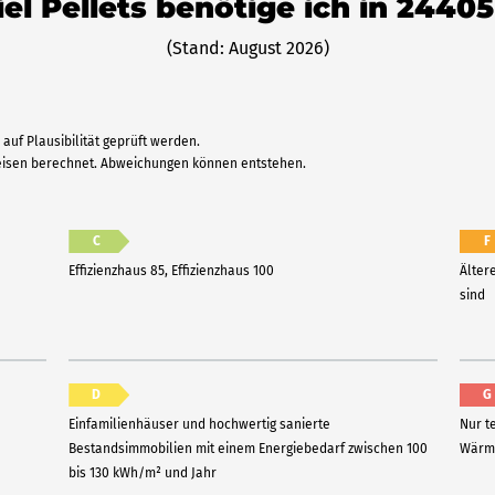
el Pellets benötige ich in 2440
(Stand: August 2026)
auf Plausibilität geprüft werden.
reisen berechnet. Abweichungen können entstehen.
C
F
Effizienzhaus 85, Effizienzhaus 100
Älter
sind
D
G
Einfamilienhäuser und hochwertig sanierte
Nur t
Bestandsimmobilien mit einem Energiebedarf zwischen 100
Wärme
bis 130 kWh/m² und Jahr