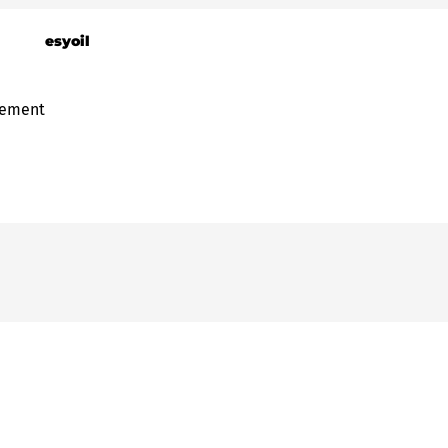
esyoil
gement