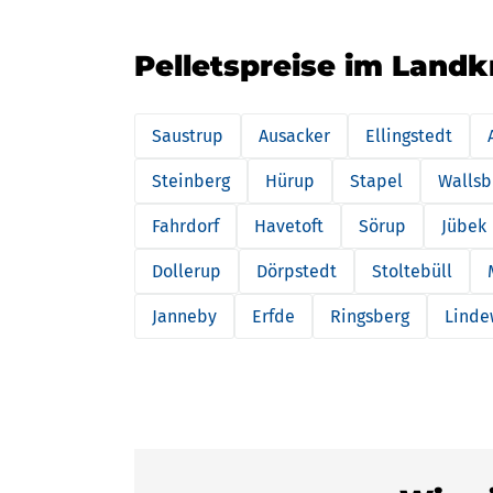
Pelletspreise im Landk
Saustrup
Ausacker
Ellingstedt
Steinberg
Hürup
Stapel
Wallsb
Fahrdorf
Havetoft
Sörup
Jübek
Dollerup
Dörpstedt
Stoltebüll
Janneby
Erfde
Ringsberg
Linde