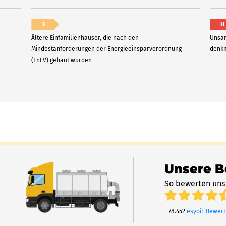
E
H
Ältere Einfamilienhäuser, die nach den
Unsan
Mindestanforderungen der Energieeinsparverordnung
denkm
(EnEV) gebaut wurden
Unsere 
So bewerten uns
78.452
esyoil-Bewer