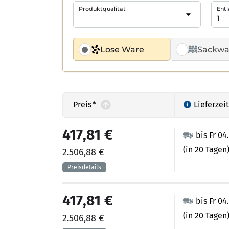
Produktqualität
Entl
Lose Ware
Sackwa
Preis
*
Lieferzeit
417,81 €
bis Fr 04
(in 20 Tagen
2.506,88 €
417,81 €
bis Fr 04
(in 20 Tagen
2.506,88 €