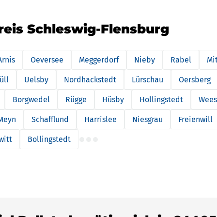
reis Schleswig-Flensburg
Arnis
Oeversee
Meggerdorf
Nieby
Rabel
Mi
üll
Uelsby
Nordhackstedt
Lürschau
Oersberg
Borgwedel
Rügge
Hüsby
Hollingstedt
Wees
Meyn
Schafflund
Harrislee
Niesgrau
Freienwill
witt
Bollingstedt