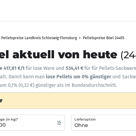
Pelletspreise Landkreis Schleswig-Flensburg
Pelletspreise Böel 24405
el aktuell von heute
(24
e 417,81 €/t
für lose Ware und
534,41 €
für für Pellets-Sackware
halt. Damit kann man
lose Pellets um 0% günstiger
und Sack
 um 0,1% (0,32 €) günstiger als im Bundesdurchschnitt.
r
e (in kg)*
Lieferoption