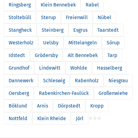
Ringsberg
Klein Bennebek
Rabel
Stoltebüll
Sterup
Freienwill
Nübel
Stangheck
Steinberg
Esgrus
Taarstedt
Westerholz
Uelsby
Mittelangeln
Sörup
Idstedt
Grödersby
Alt Bennebek
Tarp
Grundhof
Lindewitt
Wohlde
Hasselberg
Dannewerk
Schleswig
Rabenholz
Niesgrau
Oersberg
Rabenkirchen-Faulück
Großenwiehe
Böklund
Arnis
Dörpstedt
Kropp
Nottfeld
Klein Rheide
Jörl