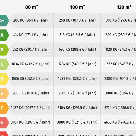
80 m²
100 m²
120 m²
A+
206 KG
(86.1 € / Jahr)
258 KG
(107.8 € / Jahr)
310 KG
(129.6 € / J
A
414 KG
(173.1 € / Jahr)
518 KG
(216.5 € / Jahr)
620 KG
(259.2 € / J
B
552 KG
(230.7 € / Jahr)
690 KG
(288.4 € / Jahr)
828 KG
(346.1 € / J
C
1034 KG
(432.2 € / Jahr)
1294 KG
(540.9 € / Jahr)
1552 KG
(648.7 € / 
D
1586 KG
(662.9 € / Jahr)
1982 KG
(828.5 € / Jahr)
2380 KG
(994.8 € / 
E
2000 KG
(836 € / Jahr)
2500 KG
(1045 € / Jahr)
3000 KG
(1254 € / 
F
2482 KG
(1037.5 € / Jahr)
3104 KG
(1297.5 € / Jahr)
3724 KG
(1556.6 € / 
G
3104 KG
(1297.5 € / Jahr)
3880 KG
(1621.8 € / Jahr)
4656 KG
(1946.2 € / 