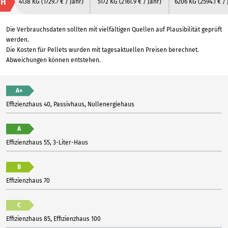
H
4138 KG
(1729.7 € / Jahr)
5172 KG
(2161.9 € / Jahr)
6206 KG
(2594.1 € /
Die Verbrauchsdaten sollten mit vielfältigen Quellen auf Plausibilität geprüft
werden.
Die Kosten für Pellets wurden mit tagesaktuellen Preisen berechnet.
Abweichungen können entstehen.
A+
Effizienzhaus 40, Passivhaus, Nullenergiehaus
A
Effizienzhaus 55, 3-Liter-Haus
B
Effizienzhaus 70
C
Effizienzhaus 85, Effizienzhaus 100