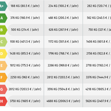
A+
188 KG
(80.5 € / Jahr)
234 KG
(100.2 € / Jahr)
282 KG
(120.7 € / 
A
376 KG
(160.9 € / Jahr)
468 KG
(200.3 € / Jahr)
562 KG
(240.5 € / 
B
500 KG
(214 € / Jahr)
626 KG
(267.9 € / Jahr)
750 KG
(321 € / J
C
938 KG
(401.5 € / Jahr)
1172 KG
(501.6 € / Jahr)
1406 KG
(601.8 € /
D
1438 KG
(615.5 € / Jahr)
1796 KG
(768.7 € / Jahr)
2156 KG
(922.8 € /
E
1812 KG
(775.5 € / Jahr)
2266 KG
(969.8 € / Jahr)
2718 KG
(1163.3 € /
F
2250 KG
(963 € / Jahr)
2812 KG
(1203.5 € / Jahr)
3376 KG
(1444.9 € /
G
2812 KG
(1203.5 € / Jahr)
3516 KG
(1504.8 € / Jahr)
4218 KG
(1805.3 € /
H
3750 KG
(1605 € / Jahr)
4688 KG
(2006.5 € / Jahr)
5626 KG
(2407.9 € /