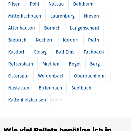
Filsen
Pohl
Nassau
Dahlheim
Mittelfischbach
Laurenburg
Nievern
Attenhausen
Bornich
Langenscheid
Biebrich
Nochern
Kördorf
Prath
Kasdorf
Geisig
Bad Ems
Fachbach
Rettershain
Miehlen
Bogel
Berg
Osterspai
Weidenbach
Oberbachheim
Nastätten
Birlenbach
Seelbach
Kaltenholzhausen
Wie viel Pellets benötige ich in